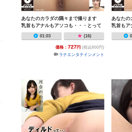
あなたのカラダの隅々まで撮ります
あなたの
乳首もアナルもアソコも・・・とって
乳首もア
もよ～く見えます！ 上川星空
もよ～く
01:03
(16)
0
727
価格：
円
(税込800円)
ラナエンタテインメント
ディルドって