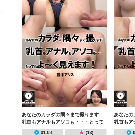
あなたのカラダの隅々まで撮ります
あなたの
乳首もアナルもアソコも・・・とって
乳首もア
もよ～く見えます！ 豊中アリス
もよ～く
01:08
(13)
0