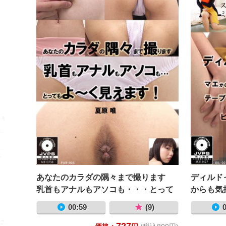
あなたのカラダの隅々まで撮ります
ディルド
乳首もアナルもアソコも・・・とって
からも気
もよ～く見えます！ 夏原唯
付けてＭ
00:59
(9)
0
～ンと
727
カスミ