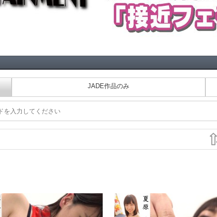
JADE作品のみ
ダの隅々まで撮ります 乳首もアナルもアソコも・・・とってもよ～
ディルドって・・・マエからもウシ