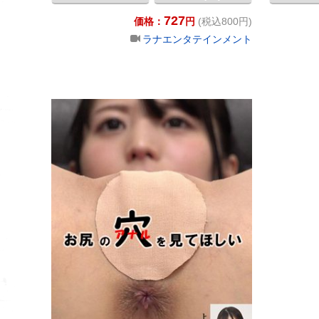
727
価格：
円
(税込800円)
ラナエンタテインメント
お尻の穴（ア