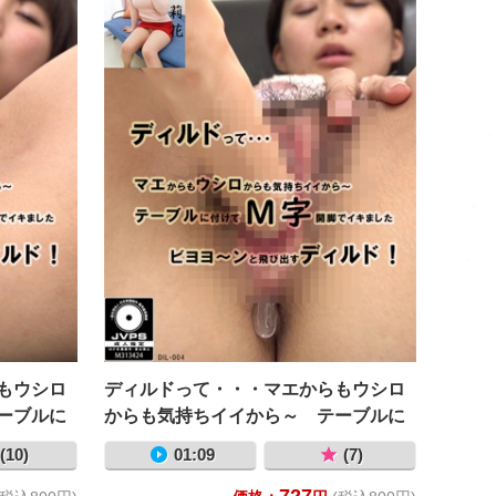
もウシロ
ディルドって・・・マエからもウシロ
ーブルに
からも気持ちイイから～ テーブルに
 ビヨヨ
付けてＭ字開脚でイキました ビヨヨ
(10)
01:09
(7)
！ 夏原
～ンと飛び出すディルド！ あゆ
727
み莉花