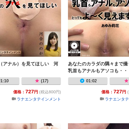
（アナル）を見てほしい 河
あなたのカラダの隅々まで
乳首もアナルもアソコも・・
もよ～く見えます！ あゆ
1:10
(17)
01:02
727
727
価格：
円
(税込800円)
価格：
円
ラナエンタテインメント
ラナエンタテ
ダの隅々まで撮ります 乳首もアナルもアソコも・・・とってもよ～
あなたのカラダの隅々まで撮ります