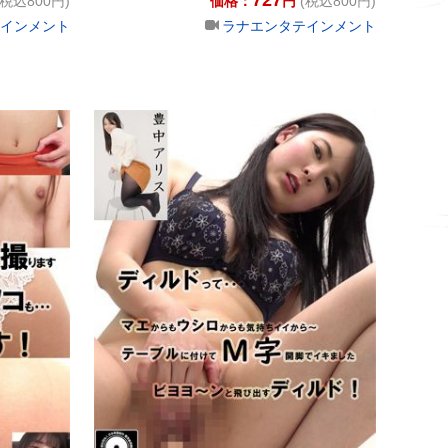
(税込800円)
価格：
円
(税込800円)
インメント
ラナエンタテインメント
く見えます！ 上川星空
 乳首もアナルもアソコも・・・とってもよ～く見えます！ 大沢カ
あなたのカラダの隅々まで撮ります 乳首もアナルもアソ
ディルド