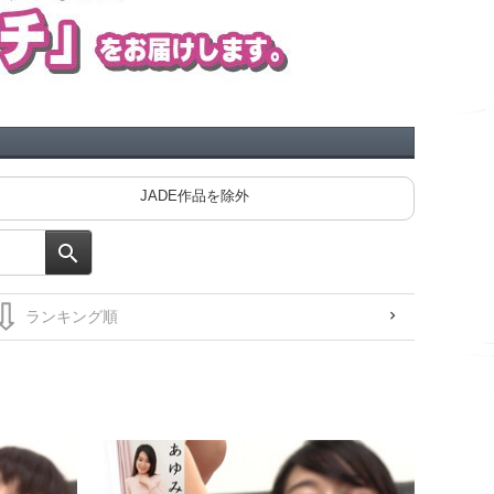
JADE作品を除外
く見えます！ 夏原唯
ロからも気持ちイイから～ テーブルに付けてＭ字開脚でイキまし
ディルドって・・・マエからもウシロからも気持ちイイ
ディルド