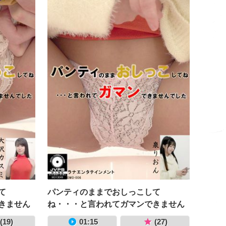
て
パンティのままでおしっこして
きません
ね・・・と言われてガマンできません
でした 泉りおん
(19)
01:15
(27)