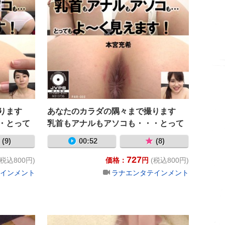
撮ります
あなたのカラダの隅々まで撮ります
・とって
乳首もアナルもアソコも・・・とって
み莉花
もよ～く見えます！ 本宮充希
(9)
00:52
(8)
727
(税込800円)
価格：
円
(税込800円)
インメント
ラナエンタテインメント
く見えます！ 豊中アリス
 乳首もアナルもアソコも・・・とってもよ～く見えます！ 河合の
パンティのままでおしっこしてね・・・と言われてガマンで
パンティの