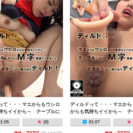
って・・・マエからもウシロ
ディルドって・・・マエから
持ちイイから～ テーブルに
からも気持ちイイから～ テ
字開脚でイキました ビヨヨ
付けてＭ字開脚でイキました
1:05
(9)
01:07
飛び出すディルド！ 大沢
～ンと飛び出すディルド
727
727
唯