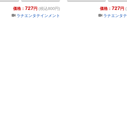
727
727
価格：
円
(税込800円)
価格：
円
ラナエンタテインメント
ラナエンタテ
ナル）を見てほしい 上川星空