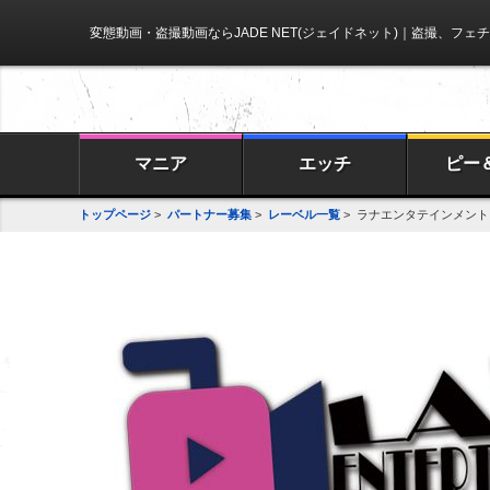
変態動画・盗撮動画ならJADE NET(ジェイドネット)
｜盗撮、フェチ
マニア
エッチ
ピー
トップページ
>
パートナー募集
>
レーベル一覧
> ラナエンタテインメント