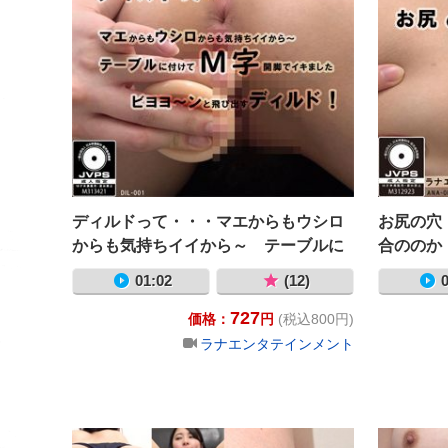
ディルドって・・・マエからもウシロ
お尻の穴
からも気持ちイイから～ テーブルに
合ののか
付けてＭ字開脚でイキました ビヨヨ
01:02
(12)
0
～ンと飛び出すディルド！ 河合
727
ののか
価格：
円
(税込800円)
ラナエンタテインメント
あなたのカラ