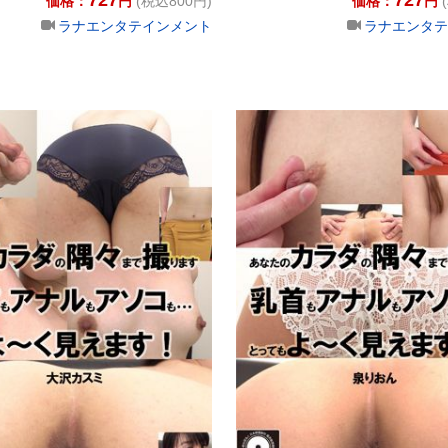
価格：
円
(税込800円)
価格：
円
ラナエンタテインメント
ラナエンタテ
ダの隅々まで撮ります 乳首もアナルもアソコも・・・とってもよ～
あなたのカラダの隅々まで撮ります