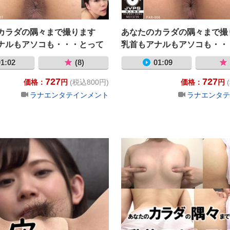
カラダの隅々まで撮ります
あなたのカラダの隅々まで
ナルもアソコも・・・とって
乳首もアナルもアソコも・・
見えます！ 大沢カスミ
もよ～く見えます！ 泉り
1:02
(8)
01:09
727
727
価格：
円
(税込800円)
価格：
円
ラナエンタテインメント
ラナエンタテ
・・・マエからもウシロからも気持ちイイから～ テーブルに付けて
お尻の穴（アナル）を見てほしい 