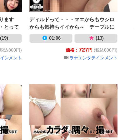
撮ります
ディルドって・・・マエからもウシロ
・とって
からも気持ちイイから～ テーブルに
おん
付けてＭ字開脚でイキました ビヨヨ
(19)
01:06
(13)
～ンと飛び出すディルド！ 豊中
727
アリス
(税込800円)
価格：
円
(税込800円)
インメント
ラナエンタテインメント
Ｍ字開脚でイキました ビヨヨ～ンと飛び出すディルド！ 河合の
河合ののか
あなたのカラダの隅々まで撮ります 乳首もアナルもアソ
あなたのカ