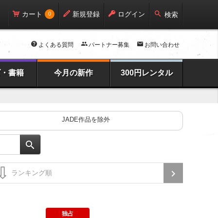
カート
新規登録
ログイン
0
検索
よくある質問
パートナー募集
お問い合わせ
ズ・書籍
今月の新作
300円レンタル
JADE作品を除外
独占