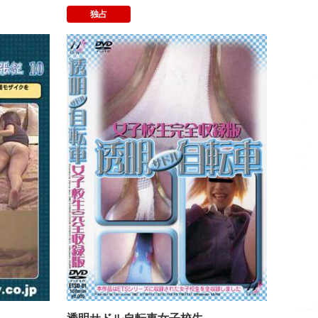
独占
〜女子校生限定バージョン〜
キャリアウーマン出張記１０
透明サドル