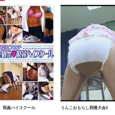
下げダッシュ！！ ３ 女子校生限定バージョン
教室観察 視姦ハイスクール
 視姦ハイスクール
うんこおもらし我慢大会2