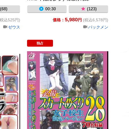
(68)
00:30
(123)
5,980
(税込525円)
価格：
円
(税込6,578円)
ゼウス
パックメン
独占
り
ダマシ撮影会!!モンローパンチラ隠撮３
必撮スカー