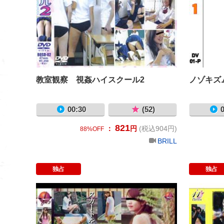
教室観察 視姦ハイスクール2
ノゾキズ
00:30
(52)
0
821
：
円
(税込904円)
88%OFF
BRILL
独占
独占
THE・スカー