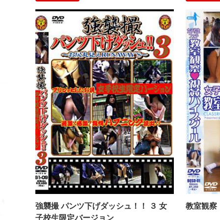
強襲撮 パンツ
強襲撮 パンツ下げダッシュ！！ ３ 女
教室観察
子校生限定バージョン