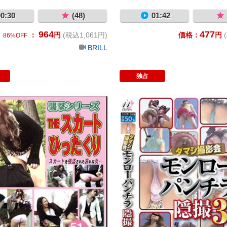
0:30
(48)
01:42
964
477
：
円
(税込1,061円)
価格：
円
86%OFF
BRILL
独占
 目隠し縛り強行恥感
襲撃シリーズ THEスカートひったく