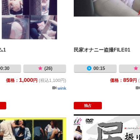
ム1
民家オナニー盗撮FILE01
0:30
(26)
00:15
1,000
859
価格：
円
(税込1,100円)
価格：
円
wink
独占
ト強盗 ３ スカートを盗まれた哀れな女・・・
必撮スカートめくり24 女子校生限定