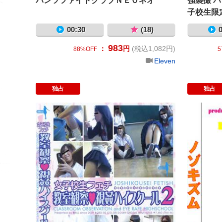
パンツファイトクラブＮＥＯネオ
強襲撮 
子校生限
00:30
(18)
0
983
：
円
(税込1,082円)
88%OFF
5
Eleven
独占
独占
教室観察 視