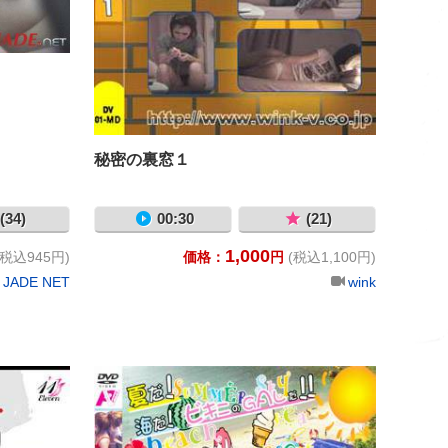
秘密の裏窓１
(34)
00:30
(21)
1,000
(税込945円)
価格：
円
(税込1,100円)
JADE NET
wink
バージョン
尻振りパンティー2 アジタート
○の宮海水