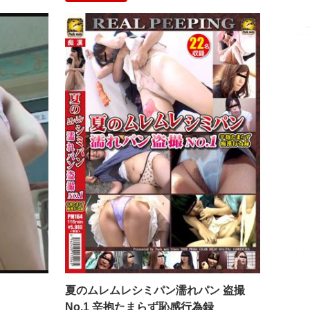
うんこおもらし我慢大会2
夏のムレム
夏のムレムレシミパン濡れパン 盗撮
No.1 辛抱たまらず恥感行為録