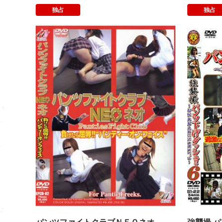
独占
独占
パンツファイ