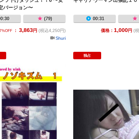
パンツ下げダッシュ！！6 〜女
キャリアウーマン出張記１０
定バージョン〜
0:30
(79)
00:31
3,863
1,000
：
円
(税込4,250円)
価格：
円
(税
7%OFF
Shuri
独占
姦ハイスクール2
ノゾキズム1