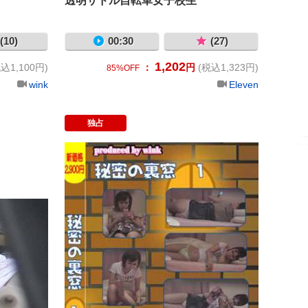
透明サドル自転車女子校生
(10)
00:30
(27)
1,202
込1,100円)
：
円
(税込1,323円)
85%OFF
wink
Eleven
独占
民家オナニー盗撮FILE01
秘密の裏窓