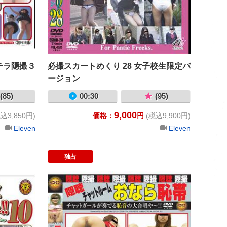
チラ隠撮３
必撮スカートめくり 28 女子校生限定バ
ージョン
(85)
00:30
(95)
9,000
込3,850円)
価格：
円
(税込9,900円)
Eleven
Eleven
独占
強襲撮 パンツ下げダッシュ!!10 ニーハイソックス女限定バ
隠聴 ﾁｬｯﾄ