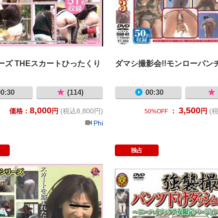
ーズ THEスカートひったくり
ダマシ撮影会!!モンローパン
0:30
(114)
00:30
8,000
3,500
価格：
円
(税込8,800円)
：
円
(税
50%OFF
Phi
独占
 壱
THEスカート強盗5