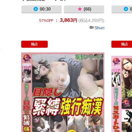
00:30
(66)
0
3,863
：
円
(税込4,250円)
57%OFF
Shuri
独占
独占
襲撃シリーズ