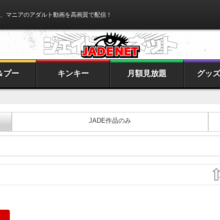
、マニアのアダルト動画を高画質で配信！
＆プー
キンキー
月額見放題
グッ
JADE作品のみ