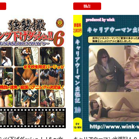
独占
トクラブＮＥＯネオ
強襲撮 パンツ下げダッシュ！！6 