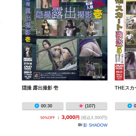
隠撮 露出撮影 壱
THEスカ
00:30
(107)
0
3,000
：
円
(税込3,300円)
50%OFF
影 SHADOW