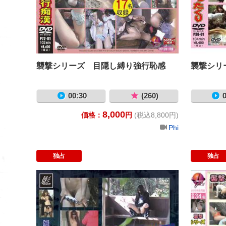
襲撃シリーズ 目隠し縛り強行恥感
襲撃シリ
00:30
(260)
0
8,000
価格：
円
(税込8,800円)
Phi
独占
独占
隠撮 露出撮影