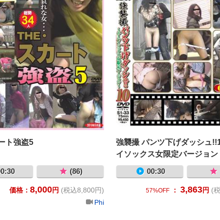
ート強盗5
強襲撮 パンツ下げダッシュ!!1
イソックス女限定バージョン
0:30
(86)
00:30
8,000
3,863
価格：
円
(税込8,800円)
：
円
(税
57%OFF
Phi