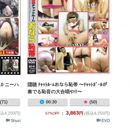
0 ニーハ
隠聴 ﾁｬｯﾄﾙｰﾑおなら恥帯 〜ﾁｬｯﾄｶﾞｰﾙが
奏でる恥音の大合唱や!!〜
(71)
00:30
(50)
3,863
込4,250円)
：
円
(税込4,250円)
57%OFF
Shuri
EVO