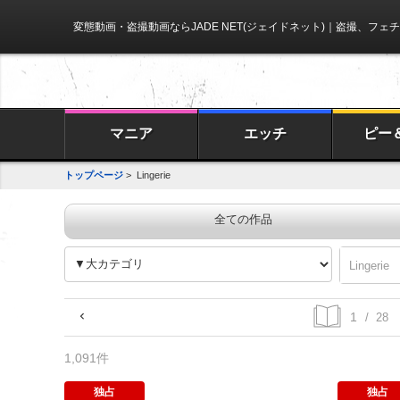
変態動画・盗撮動画ならJADE NET(ジェイドネット)
｜盗撮、フェチ
マニア
エッチ
ピー
トップページ
> Lingerie
全ての作品
/ 28
1,091件
独占
独占