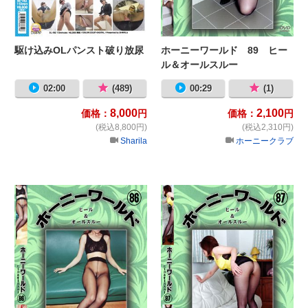
駆け込みOLパンスト破り放尿
ホーニーワールド 89 ヒー
ル＆オールスルー
02:00
(489)
00:29
(1)
8,000
2,100
価格：
円
価格：
円
(税込8,800円)
(税込2,310円)
Sharila
ホーニークラブ
ホーニーワールド 86 ヒール＆オ
ホ