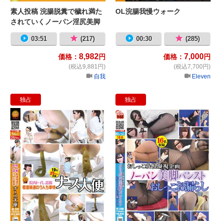
素人投稿 浣腸脱糞で穢れ満た
OL浣腸我慢ウォーク
されていくノーパン淫尻美脚
パンスト3
03:51
(217)
00:30
(285)
8,982
7,000
価格：
円
価格：
円
(税込9,881円)
(税込7,700円)
自我
Eleven
独占
独占
院内トイレ盗撮 看護婦達のうんち事
お