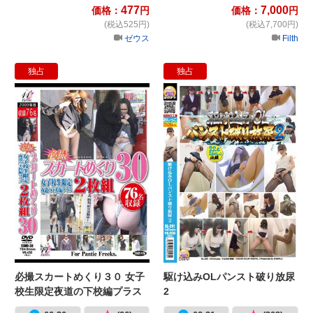
477
7,000
価格：
円
価格：
円
(税込525円)
(税込7,700円)
ゼウス
Filth
独占
独占
必撮スカートめくり３０ 女子校生限
駆
必撮スカートめくり３０ 女子
駆け込みOLパンスト破り放尿
校生限定夜道の下校編プラス
2