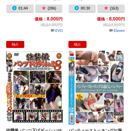
らし
01:44
(286)
00:30
(163)
8,000
8,000
価格：
円
価格：
円
(税込8,800円)
(税込8,800円)
EVO
Eleven
独占
独占
強襲撮 パンツ下げダッシュ!!8 パ
パ
強襲撮 パンツ下げダッシュ!!8
パンティーストッキングお漏