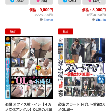
00:30
(96)
02:31
(303)
9,000
8,000
価格：
円
価格：
円
(税込9,900円)
(税込8,800円)
Eleven
Sharila
独占
独占
盗撮 オフィス横トイレ【４カメ立体
必
盗撮 オフィス横トイレ【４カ
必撮 スカ―ト下げ1 〜前後2カ
メ立体アングル】OL達のお漏
メOL編〜