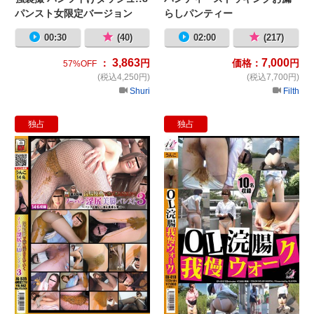
パンスト女限定バージョン
らしパンティー
00:30
(40)
02:00
(217)
3,863
7,000
：
円
価格：
円
57%OFF
(税込4,250円)
(税込7,700円)
Shuri
Filth
独占
独占
素人投稿 浣腸脱糞で穢れ満たされて
O