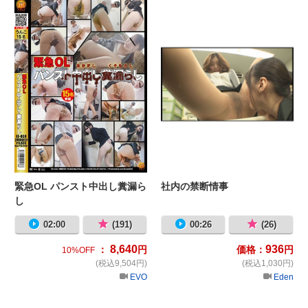
緊急OL パンスト中出し糞漏ら
社内の禁断情事
し
02:00
(191)
00:26
(26)
8,640
936
：
円
価格：
円
10%OFF
(税込9,504円)
(税込1,030円)
EVO
Eden