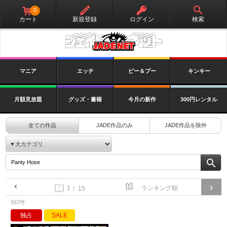
0
カート
新規登録
ログイン
検索
マニア
エッチ
ピー＆プー
キンキー
月額見放題
グッズ・書籍
今月の新作
300円レンタル
全ての作品
JADE作品のみ
JADE作品を除外
/ 15
567件
独占
SALE
緊急OL パンスト中出し糞漏らし
社