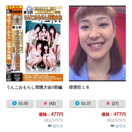
うんこおもらし我慢大会3前編
排
うんこおもらし我慢大会3前編
排泄狂１８
01:55
(42)
01:37
(27)
477
477
価格：
円
価格：
円
(税込525円)
(税込525円)
ゼウス
ゼウス