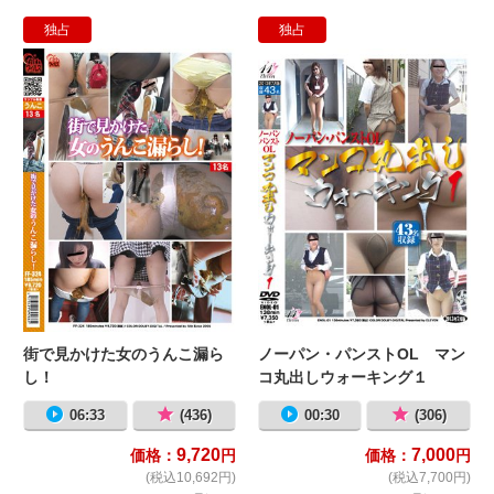
独占
独占
街で見かけた女のうんこ漏らし！
ノ
街で見かけた女のうんこ漏ら
ノーパン・パンストOL マン
し！
コ丸出しウォーキング１
06:33
(436)
00:30
(306)
9,720
7,000
価格：
円
価格：
円
(税込10,692円)
(税込7,700円)