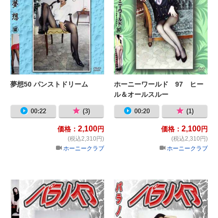
夢想50 パンストドリーム
ホーニーワールド 97 ヒー
ル＆オールスルー
00:22
(3)
00:20
(1)
2,100
2,100
価格：
円
価格：
円
(税込2,310円)
(税込2,310円)
ホーニークラブ
ホーニークラブ
パラノイア−8
パ