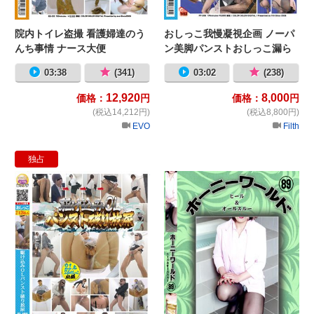
院内トイレ盗撮 看護婦達のう
おしっこ我慢凝視企画 ノーパ
んち事情 ナース大便
ン美脚パンストおしっこ漏ら
し
03:38
(341)
03:02
(238)
12,920
8,000
価格：
円
価格：
円
(税込14,212円)
(税込8,800円)
EVO
Filth
独占
駆け込みOLパンスト破り放尿
ホ