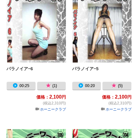
パラノイア−6
パラノイア−5
00:25
(1)
00:20
(5)
2,100
2,100
価格：
円
価格：
円
(税込2,310円)
(税込2,310円)
ホーニークラブ
ホーニークラブ
ホーニーワールド 105 ヒール＆オ
ホ