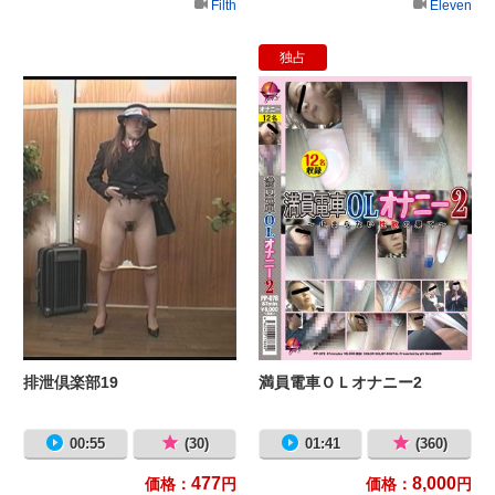
Filth
Eleven
独占
排泄倶楽部19
満
排泄倶楽部19
満員電車ＯＬオナニー2
00:55
(30)
01:41
(360)
477
8,000
価格：
円
価格：
円