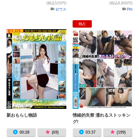
(税込525円)
(税込8,800円)
ゼウス
Phi
独占
新おもらし物語
情
新おもらし物語
情緒的失禁 濡れるストッキン
グ!
00:28
(69)
03:37
(199)