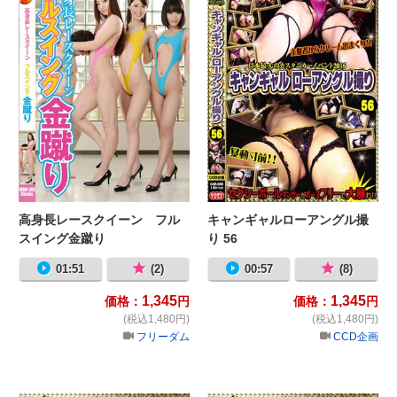
高身長レースクイーン フル
キャンギャルローアングル撮
スイング金蹴り
り 56
01:51
(2)
00:57
(8)
1,345
1,345
価格：
円
価格：
円
(税込1,480円)
(税込1,480円)
フリーダム
CCD企画
キャンギャルローアングル撮り 57
キ