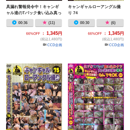
具漏れ警報発令中！キャンギ
キャンギャルローアングル撮
ャル達のTバック食い込み真っ
り 74
逆さま撮り01
00:36
(11)
00:30
(6)
1,345
1,345
：
円
：
円
66%OFF
66%OFF
(税込1,480円)
(税込1,480円)
CCD企画
CCD企画
キャンギャルローアングル撮り 75
キ