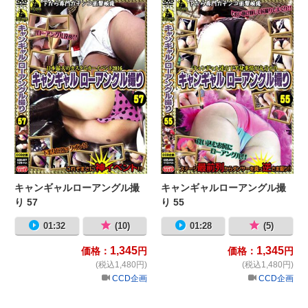
キャンギャルローアングル撮
キャンギャルローアングル撮
り 57
り 55
01:32
(10)
01:28
(5)
1,345
1,345
価格：
円
価格：
円
(税込1,480円)
(税込1,480円)
CCD企画
CCD企画