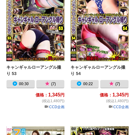
キャンギャルローアングル撮
キャンギャルローアングル撮
り 53
り 54
00:30
(7)
00:22
(7)
1,345
1,345
価格：
円
価格：
円
(税込1,480円)
(税込1,480円)
CCD企画
CCD企画
高身長レースクイーン フルスイン
キ