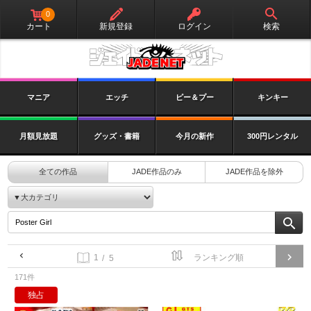
0
カート
新規登録
ログイン
検索
マニア
エッチ
ピー＆プー
キンキー
月額見放題
グッズ・書籍
今月の新作
300円レンタル
全ての作品
JADE作品のみ
JADE作品を除外
/ 5
171件
独占
隠撮 和式トイレ キャンギャルうんこ美女
続