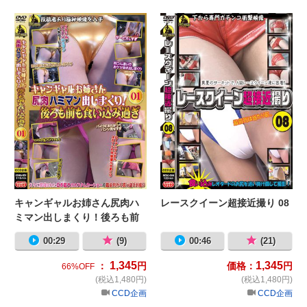
キャンギャルお姉さん尻肉ハミマン出
レ
キャンギャルお姉さん尻肉ハ
レースクイーン超接近撮り 08
ミマン出しまくり！後ろも前
も食い込み過ぎ01
00:29
(9)
00:46
(21)
1,345
1,345
：
円
価格：
円
66%OFF
(税込1,480円)
(税込1,480円)
CCD企画
CCD企画