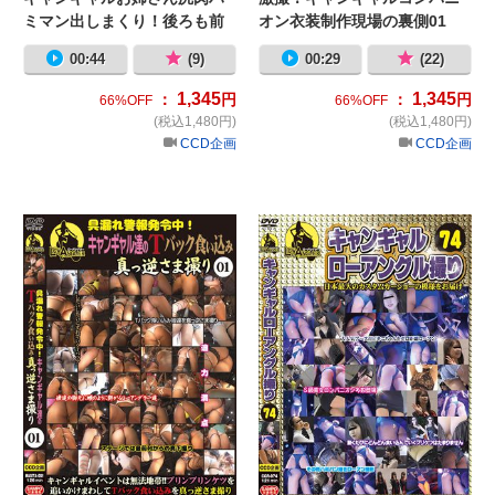
ミマン出しまくり！後ろも前
オン衣装制作現場の裏側01
も食い込み過ぎ02
00:44
(9)
00:29
(22)
1,345
1,345
：
円
：
円
66%OFF
66%OFF
(税込1,480円)
(税込1,480円)
CCD企画
CCD企画
具漏れ警報発令中！キャンギャル達の
キ