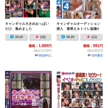
キャンギャル大きめおっぱい
キャンギャルオーディション
だけ、集めました
潜入 着替え＆トイレ盗撮4
00:20
(10)
00:20
(11)
1,889
891
価格：
円
価格：
円
(税込2,078円)
(税込981円)
煩悩BALL
信州書店
キャンギャルの更衣室に潜入して生
超