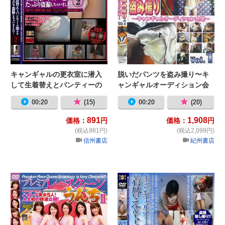
キャンギャルの更衣室に潜入
脱いだパンツを盗み撮り〜キ
して生着替えとパンティーの
ャンギャルオーディション会
染みをたっぷり盗撮しちゃい
場〜01
00:20
(15)
00:20
(20)
ました！2
891
1,908
価格：
円
価格：
円
(税込981円)
(税込2,099円)
信州書店
紀州書店
プレミア レースクィーン うんち?
キ