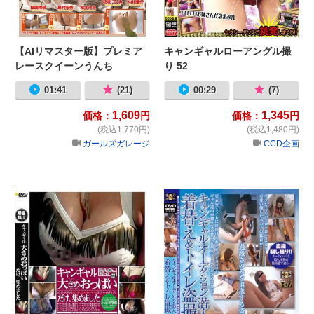
【AIリマスター版】プレミア
キャンギャルローアングル撮
レースクイーンうんち
り 52
01:41
(21)
00:29
(7)
1,609
1,345
価格：
円
価格：
円
(税込1,770円)
(税込1,480円)
ガールズガレージ
CCD企画
キャンギャル大きめおっぱいだけ、
キ