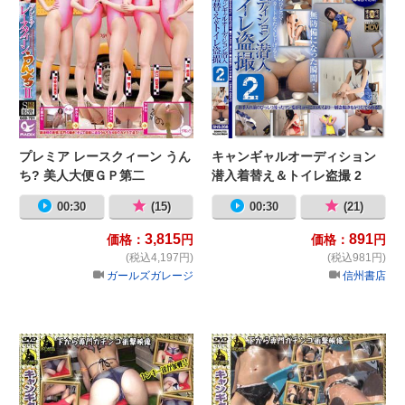
プレミア レースクィーン うん
キャンギャルオーディション
ち? 美人大便ＧＰ第二
潜入着替え＆トイレ盗撮 2
弾！！！ ハイレグ美女５人！
00:30
(15)
00:30
(21)
人生初の排泄公開！
3,815
891
価格：
円
価格：
円
(税込4,197円)
(税込981円)
ガールズガレージ
信州書店
キャンギャルローアングル撮り 51
キ