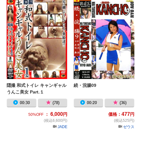
隠撮 和式トイレ キャンギャル
続・浣腸09
うんこ美女 Part.１
00:30
(78)
00:20
(36)
6,000
477
：
円
価格：
円
50%OFF
(税込6,600円)
(税込525円)
JADE
ゼウス