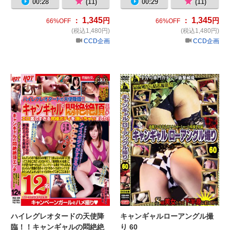
00:28
(11)
00:29
(11)
1,345
1,345
：
円
：
円
66%OFF
66%OFF
(税込1,480円)
(税込1,480円)
CCD企画
CCD企画
ハイレグレオタードの天使降臨！！キ
キ
ハイレグレオタードの天使降
キャンギャルローアングル撮
臨！！キャンギャルの悶絶絶
り 60