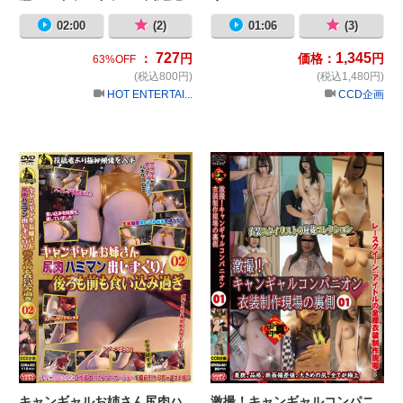
頂エッチ エロ美しすぎる究極
02:00
(2)
01:06
(3)
ボディを頂いちゃいました！
12名
727
1,345
：
円
価格：
円
63%OFF
(税込800円)
(税込1,480円)
HOT ENTERTAI...
CCD企画
キャンギャルお姉さん尻肉ハミマン出
激
キャンギャルお姉さん尻肉ハ
激撮！キャンギャルコンパニ