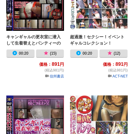
キャンギャルの更衣室に潜入
超過激！セクシー！イベント
して生着替えとパンティーの
ギャルコレクション！
染みをたっぷり盗撮しちゃい
00:20
(15)
00:20
(12)
ました！
891
891
価格：
円
価格：
円
(税込981円)
(税込981円)
信州書店
ACT-NET
キャンギャルの更衣室に潜入して生
脱