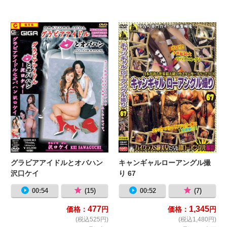
グラビアアイドルとオバハン 沢口ケ
キ
グラビアアイドルとオバハン
キャンギャルローアングル撮
沢口ケイ
り 67
00:54
(15)
00:52
(7)
477
1,345
価格：
円
価格：
円
(税込525円)
(税込1,480円)