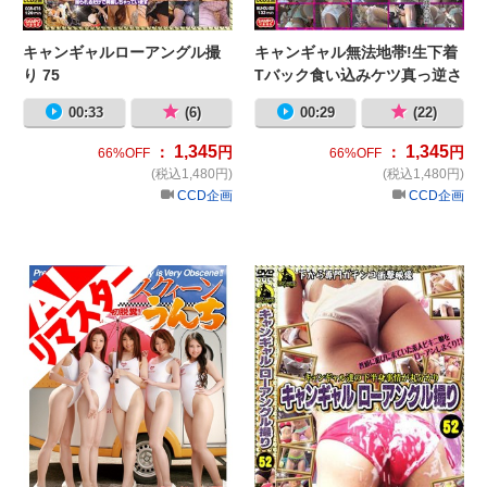
キャンギャルローアングル撮
キャンギャル無法地帯!生下着
り 75
Tバック食い込みケツ真っ逆さ
ま撮り接写なんでもOK01
00:33
(6)
00:29
(22)
1,345
1,345
：
円
：
円
66%OFF
66%OFF
(税込1,480円)
(税込1,480円)
CCD企画
CCD企画
【AIリマスター版】プレミアレース
キ