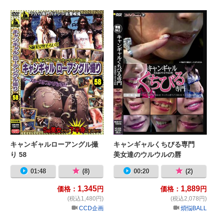
キャンギャルローアングル撮り 58
キ
キャンギャルローアングル撮
キャンギャルくちびる専門
り 58
美女達のウルウルの唇
01:48
(8)
00:20
(2)
1,345
1,889
価格：
円
価格：
円
(税込1,480円)
(税込2,078円)
CCD企画
煩悩BALL