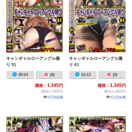
キャンギャルローアングル撮
キャンギャルローアングル撮
り 51
り 61
00:24
(8)
01:13
(5)
1,345
1,345
価格：
円
価格：
円
(税込1,480円)
(税込1,480円)
CCD企画
CCD企画
キャンギャルローアングル撮り 53
キ