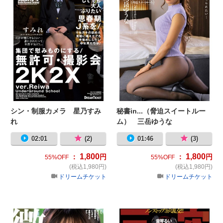
シン・制服カメラ 星乃すみ
秘書in...（脅迫スイートルー
れ
ム） 三岳ゆうな
02:01
(2)
01:46
(3)
1,800
1,800
：
円
：
円
55%OFF
55%OFF
(税込1,980円)
(税込1,980円)
ドリームチケット
ドリームチケット
微笑む口便器 桐谷すずね
三