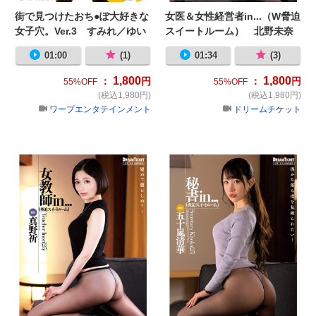
街で見つけたおち●ぽ大好きな
女医＆女性経営者in...（W脅迫
女子穴。Ver.3 すみれ／ゆい
スイートルーム） 北野未奈
／新村あかり
01:00
(1)
01:34
(3)
1,800
1,800
：
円
：
円
55%OFF
55%OFF
(税込1,980円)
(税込1,980円)
ワープエンタテインメント
ドリームチケット
女教師in...（脅迫スイートルーム）
秘