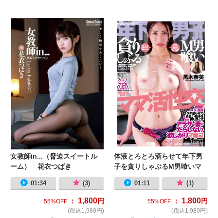
女教師in...（脅迫スイートルーム）
体
女教師in...（脅迫スイートル
体液とろとろ滴らせて年下男
ーム） 花衣つばき
子を貪りしゃぶるM男喰いマ
マ活性交 黒木奈美
01:34
(3)
01:11
(1)
1,800
1,800
：
円
：
円
55%OFF
55%OFF
(税込1,980円)
(税込1,980円)