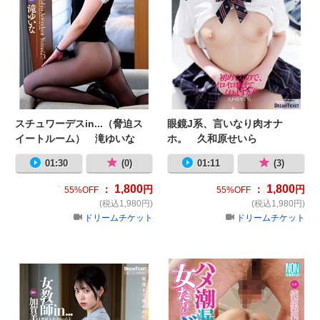
スチュワーデスin...（脅迫ス
眼鏡J系、言いなり肉オナ
イートルーム） 滝ゆいな
ホ。 久和原せいら
01:30
(0)
01:11
(3)
1,800
1,800
：
円
：
円
55%OFF
55%OFF
(税込1,980円)
(税込1,980円)
ドリームチケット
ドリームチケット
女教師in...（脅迫スイートルーム）
ハ