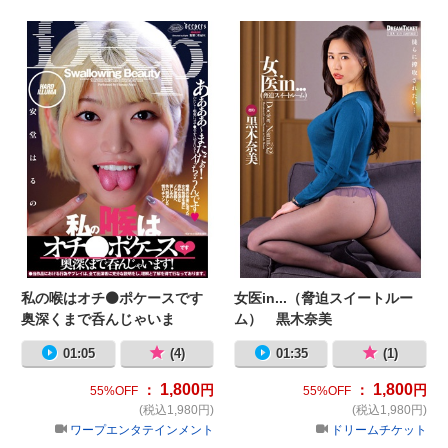
女
私の喉はオチ⚫ポケースです 奥深く
私の喉はオチ⚫ポケースです
女医in...（脅迫スイートルー
奥深くまで呑んじゃいま
ム） 黒木奈美
す！ 安堂はるの
01:05
(4)
01:35
(1)
1,800
1,800
：
円
：
円
55%OFF
55%OFF
(税込1,980円)
(税込1,980円)
ワープエンタテインメント
ドリームチケット