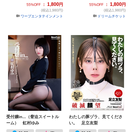
1,800
1,800
：
円
：
円
55%OFF
55%OFF
(税込1,980円)
(税込1,980円)
ワープエンタテインメント
ドリームチケット
受付嬢in...（脅迫スイートルーム）
わ
受付嬢in...（脅迫スイートル
わたしの豚ヅラ、見てくださ
ーム） 虹村ゆみ
い。 足立友梨