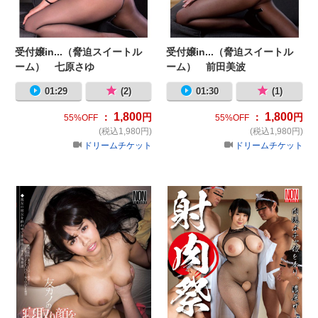
受付嬢in...（脅迫スイートル
受付嬢in...（脅迫スイートル
ーム） 七原さゆ
ーム） 前田美波
01:29
(2)
01:30
(1)
1,800
1,800
：
円
：
円
55%OFF
55%OFF
(税込1,980円)
(税込1,980円)
ドリームチケット
ドリームチケット
友カノの寝取り顔を黙って売ってます
射