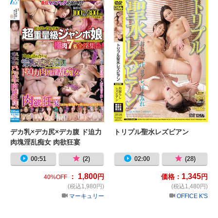
デカ乳×デカ尻×デカ腹 ド迫力
トリプル聖水レズビアン
肉塊淫乱痴女 肉欲狂宴
00:51
(2)
02:00
(28)
1,800
1,345
：
円
価格：
円
40%OFF
(税込1,980円)
(税込1,480円)
マーキュリー
OFFICE K'S