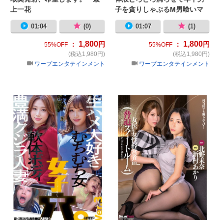
上一花
子を貪りしゃぶるM男喰いマ
マ活性交 湊波流
01:04
(0)
01:07
(1)
1,800
1,800
：
円
：
円
55%OFF
55%OFF
(税込1,980円)
(税込1,980円)
ワープエンタテインメント
ワープエンタテインメント
街で見つけたおち●ぽ大好きな女子穴。
女