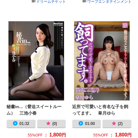
ドリームチケット
ワープエンタテインメント
秘書in...（脅迫スイートルーム） 
近
秘書in...（脅迫スイートルー
近所で可愛いと有名な子を飼
ム） 三池小春
ってます。 皐月ゆら
01:32
(0)
01:00
(2)
1,800
1,800
：
円
：
円
55%OFF
55%OFF