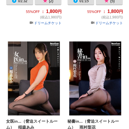
01:32
(2)
01:15
(5)
1,800
1,800
：
円
：
円
55%OFF
55%OFF
(税込1,980円)
(税込1,980円)
ドリームチケット
ドリームチケット
女医in...（脅迫スイートルーム） 
秘
女医in...（脅迫スイートルー
秘書in...（脅迫スイートルー
ム） 稲森あみ
ム） 雨村梨花