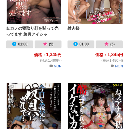
友カノの寝取り顔を黙って売
射肉祭
ってます 悠月アイシャ
01:00
(5)
01:00
(5)
1,345
1,345
価格：
円
価格：
円
(税込1,480円)
(税込1,480円)
NON
NON
今日も義父に玩具にされて… 古川祥
ね