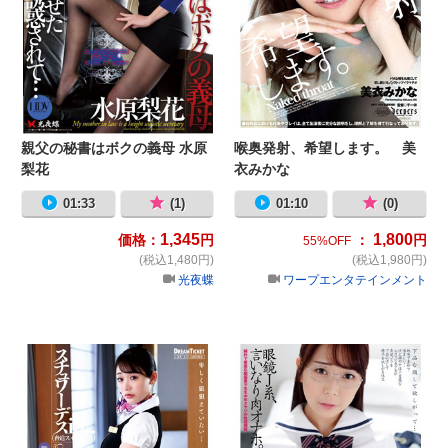
親父の秘書はボクの義母 水原
喉奥発射、希望します。 美
梨花
衣みかな
01:33
(1)
01:10
(0)
1,345
1,800
価格：
円
：
円
55%OFF
(税込1,480円)
(税込1,980円)
光夜蝶
ワープエンタテインメント
スチュワーデスin...（脅迫スイー
眼