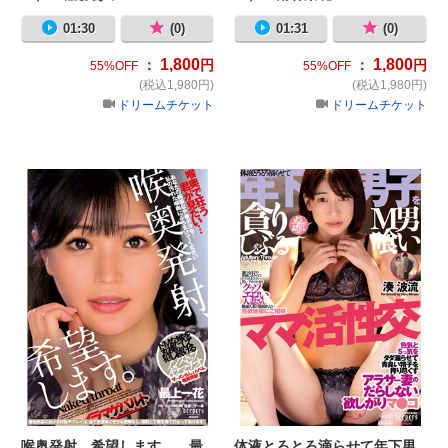
01:30
(0)
01:31
(0)
1,800
1,800
：
円
：
円
55%OFF
55%OFF
(税込1,980円)
(税込1,980円)
ドリームチケット
ドリームチケット
喉奥発射、希望します。 最上一花
体
喉奥発射、希望します。 最
体液とろとろ滴らせて年下男