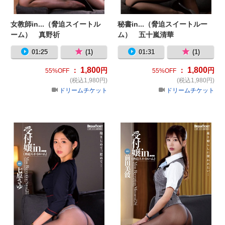
女教師in...（脅迫スイートル
秘書in...（脅迫スイートルー
ーム） 真野祈
ム） 五十嵐清華
01:25
(1)
01:31
(1)
1,800
1,800
：
円
：
円
55%OFF
55%OFF
(税込1,980円)
(税込1,980円)
ドリームチケット
ドリームチケット
受付嬢in...（脅迫スイートルーム）
受