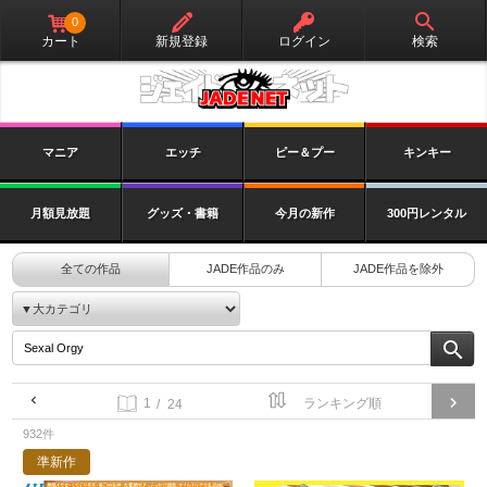
0
カート
新規登録
ログイン
検索
マニア
エッチ
ピー＆プー
キンキー
月額見放題
グッズ・書籍
今月の新作
300円レンタル
全ての作品
JADE作品のみ
JADE作品を除外
/ 24
932件
準新作
デカ乳×デカ尻×デカ腹 ド迫力肉塊淫
ト