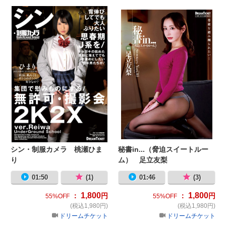
シン・制服カメラ 桃瀬ひまり
秘
シン・制服カメラ 桃瀬ひま
秘書in...（脅迫スイートルー
り
ム） 足立友梨
01:50
(1)
01:46
(3)
1,800
1,800
：
円
：
円
55%OFF
55%OFF
(税込1,980円)
(税込1,980円)
ドリームチケット
ドリームチケット