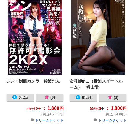
シン・制服カメラ 綾波れん
女教師in...（脅迫スイートル
ーム） 祈山愛
01:53
(0)
01:31
(0)
1,800
1,800
：
円
：
円
55%OFF
55%OFF
(税込1,980円)
(税込1,980円)
ドリームチケット
ドリームチケット