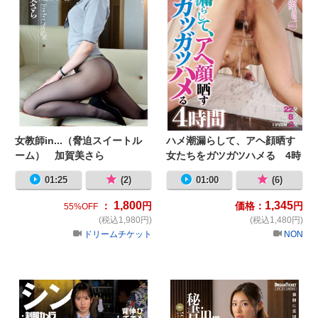
女教師in...（脅迫スイートル
ハメ潮漏らして、アヘ顔晒す
ーム） 加賀美さら
女たちをガツガツハメる 4時
間
01:25
(2)
01:00
(6)
1,800
1,345
：
円
価格：
円
55%OFF
(税込1,980円)
(税込1,480円)
ドリームチケット
NON
シン・制服カメラ 星乃すみれ
秘