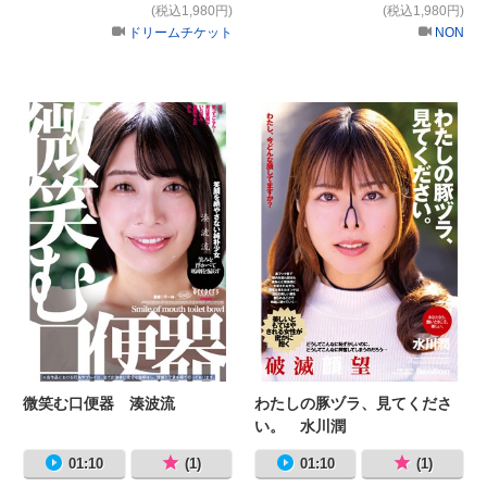
(税込1,980円)
(税込1,980円)
ドリームチケット
NON
微笑む口便器 湊波流
わ
微笑む口便器 湊波流
わたしの豚ヅラ、見てくださ
い。 水川潤
01:10
(1)
01:10
(1)