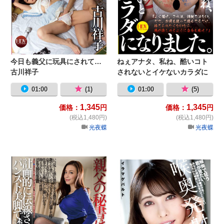
今日も義父に玩具にされて…
ねぇアナタ、私ね、酷いコト
古川祥子
されないとイケないカラダに
なりました。 真白愛梨
01:00
(1)
01:00
(5)
1,345
1,345
価格：
円
価格：
円
(税込1,480円)
(税込1,480円)
光夜蝶
光夜蝶
親父の秘書はボクの義母 水原梨花
喉