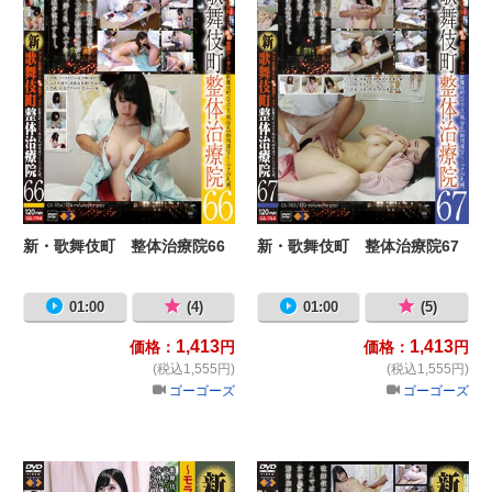
新・歌舞伎町 整体治療院66
新・歌舞伎町 整体治療院67
01:00
(4)
01:00
(5)
1,413
1,413
価格：
円
価格：
円
(税込1,555円)
(税込1,555円)
ゴーゴーズ
ゴーゴーズ
新・歌舞伎町 整体治療院50SP
新