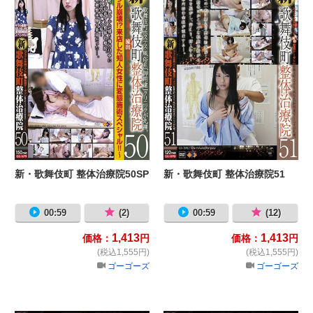
新・歌舞伎町 整体治療院50SP
新・歌舞伎町 整体治療院51
00:59
(2)
00:59
(12)
1,413
1,413
価格：
円
価格：
円
(税込1,555円)
(税込1,555円)
ゴーゴーズ
ゴーゴーズ
新・歌舞伎町 整体治療院61
新