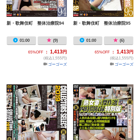
新・歌舞伎町 整体治療院94
新・歌舞伎町 整体治療院95
01:00
(9)
01:00
(6)
1,413
1,413
：
円
：
円
65%OFF
65%OFF
(税込1,555円)
(税込1,555円)
ゴーゴーズ
ゴーゴーズ
新・歌舞伎町整体治療院COLLECTORS
新