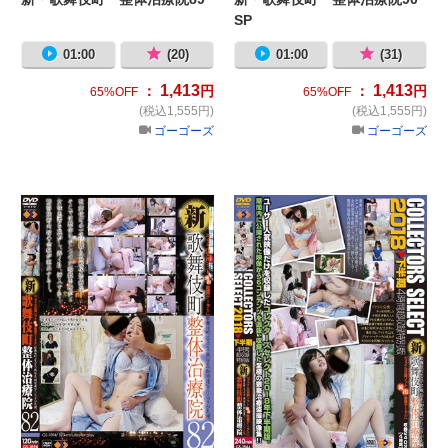
SP
01:00
(20)
01:00
(31)
1,413
1,413
：
円
：
円
65%OFF
65%OFF
(税込1,555円)
(税込1,555円)
ゴーゴーズ
ゴーゴーズ
新・歌舞伎町 整体治療院82
新