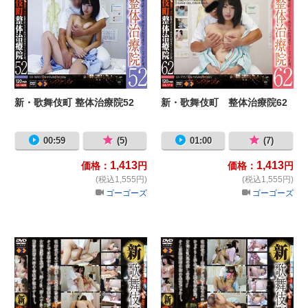
新・歌舞伎町 整体治療院52
新・歌舞伎町 整体治療院62
00:59
(5)
01:00
(7)
1,413
1,413
価格：
円
価格：
円
(税込1,555円)
(税込1,555円)
ゴーゴーズ
ゴーゴーズ
新・歌舞伎町 整体治療院 63
新