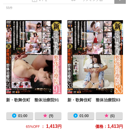
55件
新・歌舞伎町 整体治療院91
新
新・歌舞伎町 整体治療院91
新・歌舞伎町 整体治療院83
01:00
(9)
01:00
(6)
1,413
1,413
：
円
価格：
円
65%OFF