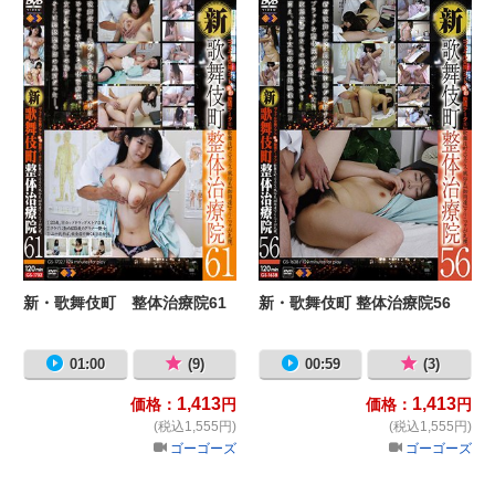
新・歌舞伎町 整体治療院61
新・歌舞伎町 整体治療院56
01:00
(9)
00:59
(3)
1,413
1,413
価格：
円
価格：
円
(税込1,555円)
(税込1,555円)
ゴーゴーズ
ゴーゴーズ