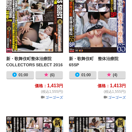
新・歌舞伎町整体治療院
新・歌舞伎町 整体治療院
COLLECTORS SELECT 2016
65SP
上半期
01:00
(6)
01:00
(4)
1,413
1,413
価格：
円
価格：
円
(税込1,555円)
(税込1,555円)
ゴーゴーズ
ゴーゴーズ
新・歌舞伎町 整体治療院66
新