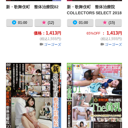
新・歌舞伎町 整体治療院82
新・歌舞伎町 整体治療院
COLLECTORS SELECT 2018
下半期
01:00
(12)
01:00
(15)
1,413
1,413
価格：
円
：
円
65%OFF
(税込1,555円)
(税込1,555円)
ゴーゴーズ
ゴーゴーズ
新・歌舞伎町 整体治療院92
新・