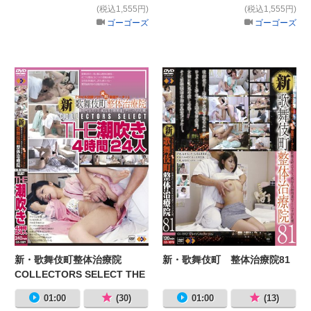
(税込1,555円)
(税込1,555円)
ゴーゴーズ
ゴーゴーズ
新・歌舞伎町整体治療院 COLLECTOR
新
新・歌舞伎町整体治療院
新・歌舞伎町 整体治療院81
COLLECTORS SELECT THE
潮吹き4時間24人
01:00
(30)
01:00
(13)