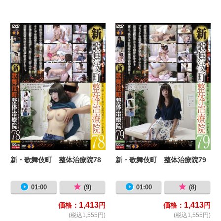
新・歌舞伎町 整体治療院78
新
新・歌舞伎町 整体治療院78
新・歌舞伎町 整体治療院79
01:00
(9)
01:00
(8)
1,413
1,413
価格：
円
価格：
円
(税込1,555円)
(税込1,555円)