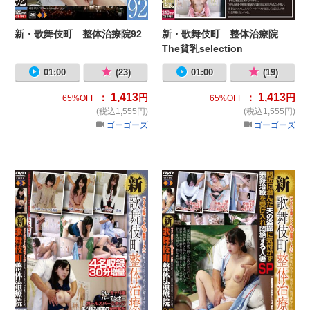
新・歌舞伎町 整体治療院92
新・歌舞伎町 整体治療院
The貧乳selection
01:00
(23)
01:00
(19)
1,413
1,413
：
円
：
円
65%OFF
65%OFF
(税込1,555円)
(税込1,555円)
ゴーゴーズ
ゴーゴーズ
新・歌舞伎町 整体治療院94
新