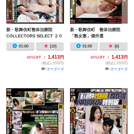
新・歌舞伎町整体治療院
新・歌舞伎町 整体治療院
COLLECTORS SELECT ２０
「熟女妻」傑作選
１９
01:00
(10)
01:00
(6)
1,413
1,413
：
円
：
円
65%OFF
65%OFF
(税込1,555円)
(税込1,555円)
ゴーゴーズ
ゴーゴーズ
新・歌舞伎町 整体治療院「寝取ら
新