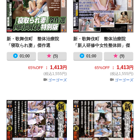
新・歌舞伎町 整体治療院
新・歌舞伎町 整体治療院
「寝取られ妻」傑作選
「新人研修中女性整体師」傑
作選
01:00
(5)
01:00
(9)
1,413
1,413
：
円
：
円
65%OFF
65%OFF
(税込1,555円)
(税込1,555円)
ゴーゴーズ
ゴーゴーズ
新・歌舞伎町 整体治療院52
新