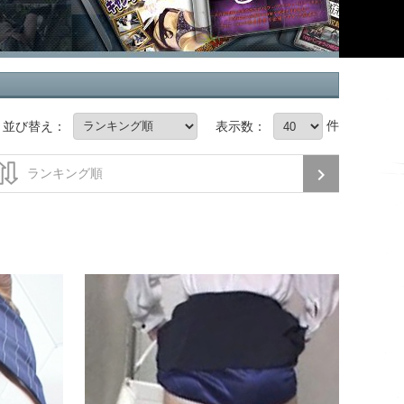
件
並び替え：
表示数：
おもらし３２
おもらし３