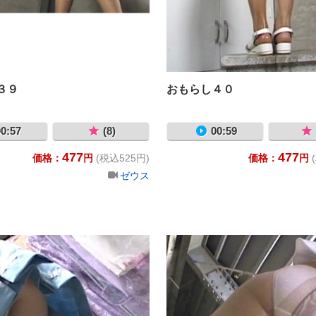
３９
おもらし４０
0:57
(8)
00:59
477
477
価格：
円
(税込525円)
価格：
円
ゼウス
おもらし43