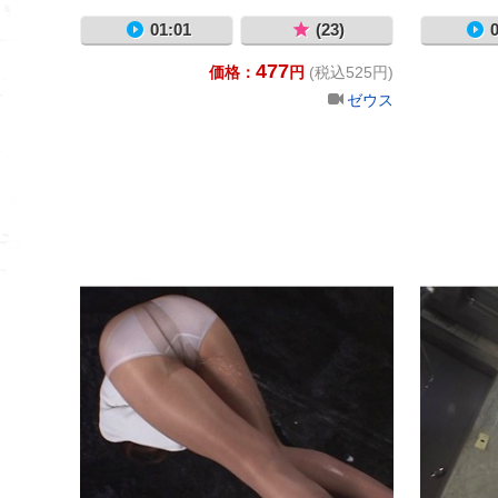
01:01
(23)
0
477
価格：
円
(税込525円)
ゼウス
おもらし３８