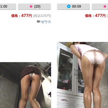
1:00
(20)
00:59
477
477
価格：
円
(税込525円)
価格：
円
ゼウス
おもらし３９