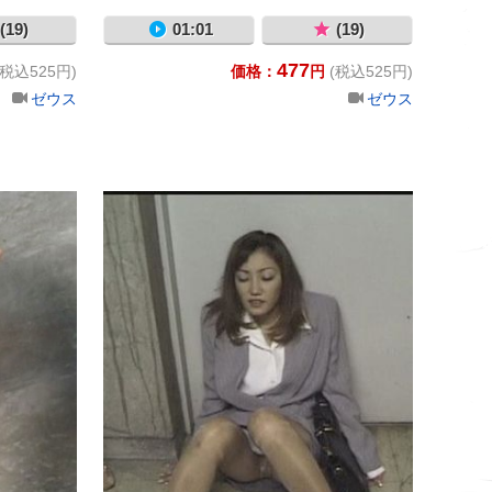
(19)
01:01
(19)
477
(税込525円)
価格：
円
(税込525円)
ゼウス
ゼウス
おもらし４０
おもらし31