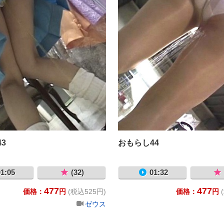
3
おもらし44
1:05
(32)
01:32
477
477
価格：
円
(税込525円)
価格：
円
ゼウス