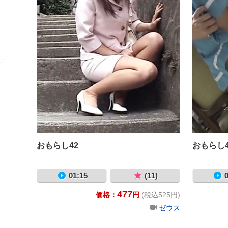
おもらし42
おもらし4
01:15
(11)
0
477
価格：
円
(税込525円)
ゼウス