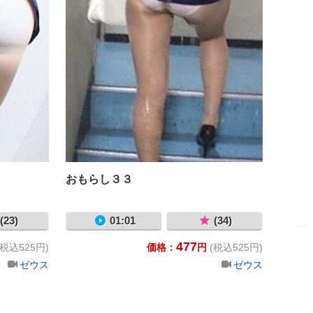
おもらし３３
(23)
01:01
(34)
477
(税込525円)
価格：
円
(税込525円)
ゼウス
ゼウス