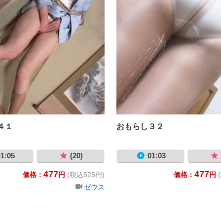
４１
おもらし３２
1:05
(20)
01:03
477
477
価格：
円
(税込525円)
価格：
円
ゼウス