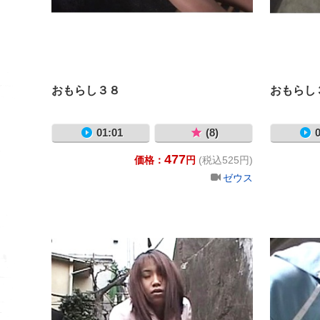
おもらし３８
おもらし
01:01
(8)
0
477
価格：
円
(税込525円)
ゼウス
おもらし42