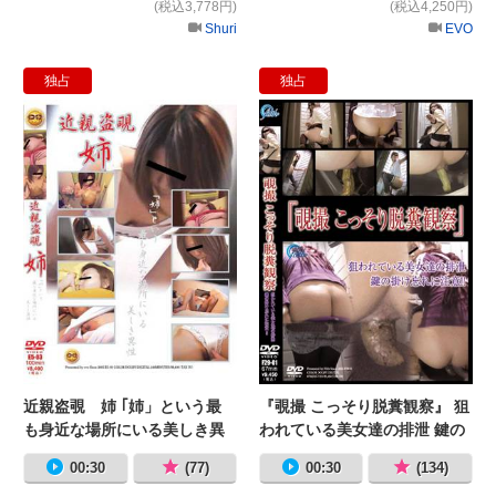
(税込3,778円)
(税込4,250円)
Shuri
EVO
独占
独占
近親盗覗 姉 ｢姉」という最も身近
『
近親盗覗 姉 ｢姉」という最
『覗撮 こっそり脱糞観察』 狙
も身近な場所にいる美しき異
われている美女達の排泄 鍵の
性
掛け忘れに注意!!
00:30
(77)
00:30
(134)