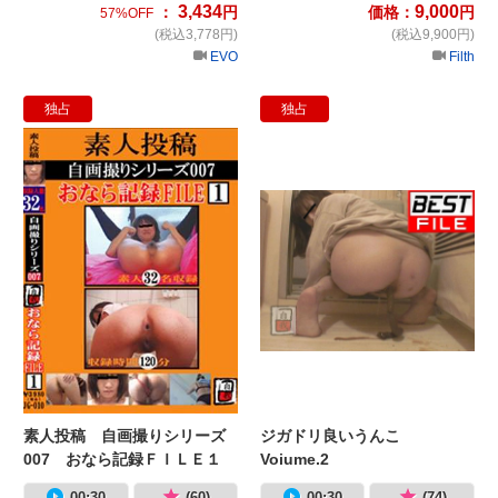
3,434
9,000
：
円
価格：
円
57%OFF
(税込3,778円)
(税込9,900円)
EVO
Filth
独占
独占
素人投稿 自画撮りシリーズ007 
ジ
素人投稿 自画撮りシリーズ
ジガドリ良いうんこ
007 おなら記録ＦＩＬＥ１
Voiume.2
00:30
(60)
00:30
(74)