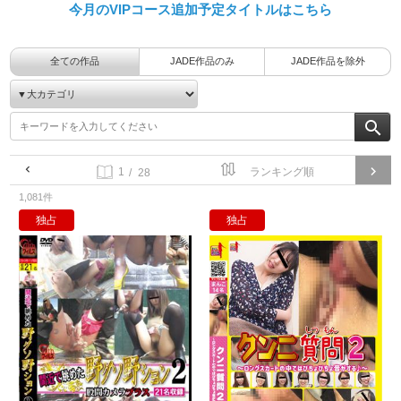
今月のVIPコース追加予定タイトルはこちら
全ての作品
JADE作品のみ
JADE作品を除外
/ 28
1,081件
独占
独占
間近で眺めた野グソ野ション(2)股間
ク