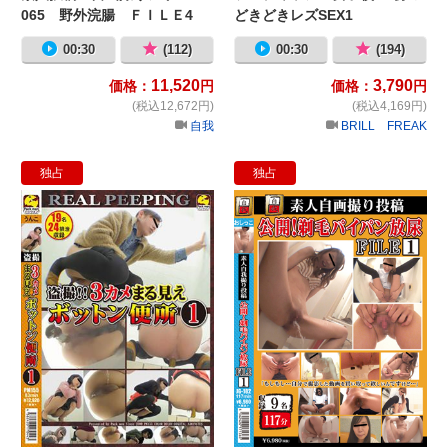
065 野外浣腸 ＦＩＬＥ4
どきどきレズSEX1
00:30
(112)
00:30
(194)
11,520
3,790
価格：
円
価格：
円
(税込12,672円)
(税込4,169円)
自我
BRILL FREAK
独占
独占
盗撮!!3カメまる見えボットン便所1
素