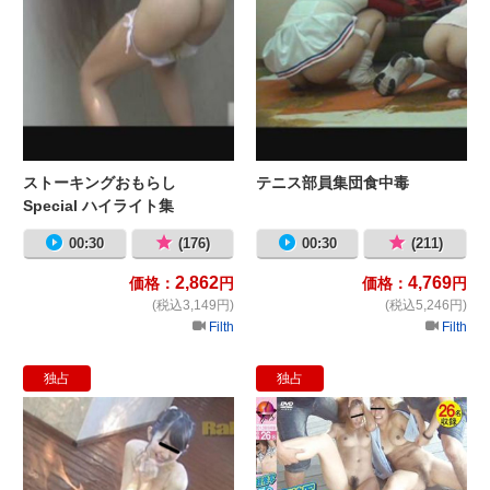
ストーキングおもらし
テニス部員集団食中毒
Special ハイライト集
00:30
(176)
00:30
(211)
2,862
4,769
価格：
円
価格：
円
(税込3,149円)
(税込5,246円)
Filth
Filth
独占
独占
風呂小便 美しい尿線セレクション
水