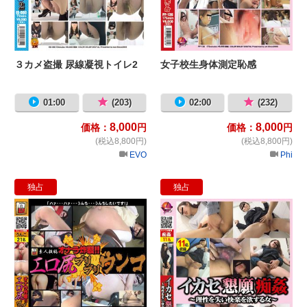
３カメ盗撮 尿線凝視トイレ2
女子校生身体測定恥感
01:00
(203)
02:00
(232)
8,000
8,000
価格：
円
価格：
円
(税込8,800円)
(税込8,800円)
EVO
Phi
独占
独占
素人投稿 オナラ炸裂!! エロ尻ブリブ
イ