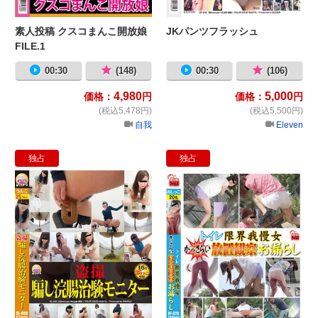
素人投稿 クスコまんこ開放娘
JKパンツフラッシュ
FILE.1
00:30
(148)
00:30
(106)
4,980
5,000
価格：
円
価格：
円
(税込5,478円)
(税込5,500円)
自我
Eleven
独占
独占
盗撮騙し浣腸治験モニター
ト