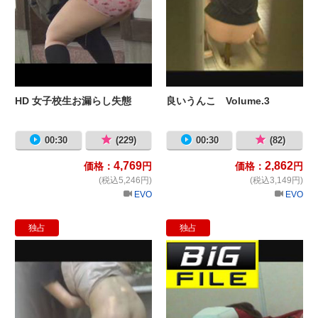
HD 女子校生お漏らし失態
良いうんこ Volume.3
00:30
(229)
00:30
(82)
4,769
2,862
価格：
円
価格：
円
(税込5,246円)
(税込3,149円)
EVO
EVO
独占
独占
ストーキングおもらし Special ハイ
テ