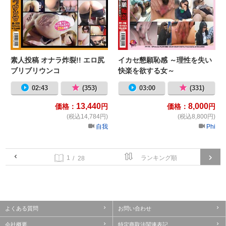
素人投稿 オナラ炸裂!! エロ尻
イカセ懇願恥感 ～理性を失い
ブリブリウンコ
快楽を欲する女～
02:43
(353)
03:00
(331)
13,440
8,000
価格：
円
価格：
円
(税込14,784円)
(税込8,800円)
自我
Phi
/ 28
よくある質問
お問い合わせ
会社概要
特定商取法関連表記