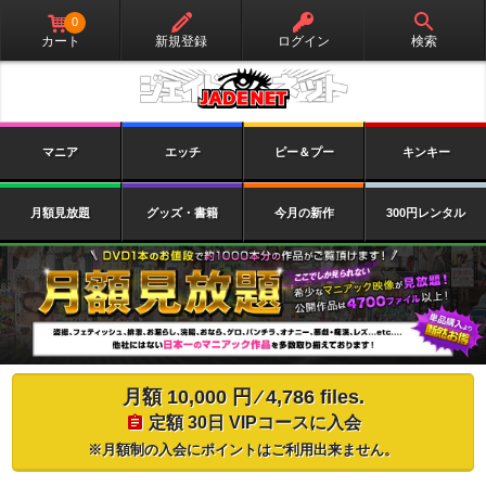
0
カート
新規登録
ログイン
検索
マニア
エッチ
ピー＆プー
キンキー
月額見放題
グッズ・書籍
今月の新作
300円レンタル
月額
10,000 円
⁄ 4,786 files.
定額 30日 VIPコースに入会
※月額制の入会にポイントはご利用出来ません。