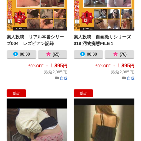
素人投稿 リアル本番シリー
素人投稿 自画撮りシリーズ
ズ004 レズビアン記録
019 汚物痴態FILE１
FILE3
00:30
(65)
00:30
(76)
1,895
1,895
：
円
：
円
50%OFF
50%OFF
(税込2,085円)
(税込2,085円)
自我
自我
独占
独占
HD 女子校生お漏らし失態
良い