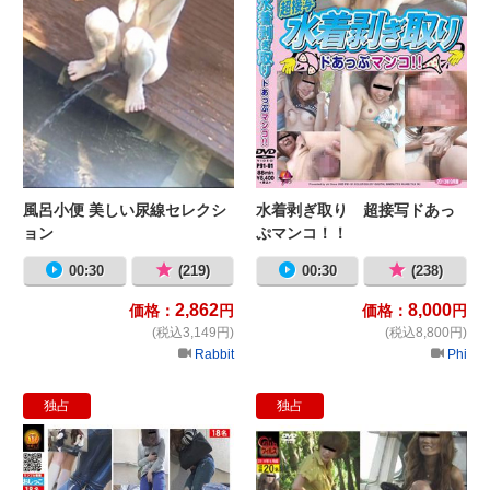
風呂小便 美しい尿線セレクシ
水着剥ぎ取り 超接写ドあっ
ョン
ぷマンコ！！
00:30
(219)
00:30
(238)
2,862
8,000
価格：
円
価格：
円
(税込3,149円)
(税込8,800円)
Rabbit
Phi
独占
独占
トイレ前行列中 おしっこ漏らし女! 
痴