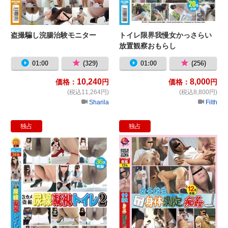
盗撮騙し浣腸治験モニター
トイレ限界我慢女かっさらい
放置観察おもらし
01:00
(329)
01:00
(256)
10,240
8,000
価格：
円
価格：
円
(税込11,264円)
(税込8,800円)
Sharila
Filth
独占
独占
３カメ盗撮 尿線凝視トイレ2
女