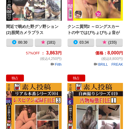
間近で眺めた野グソ野ション
クンニ質問2 ～ロングスカー
(2)股間カメラプラス
トの中ではびちょびちょ音が
する♪～
00:30
(181)
03:34
(155)
3,863
8,000
：
円
価格：
円
57%OFF
(税込4,250円)
(税込8,800円)
Filth
BRILL FREAK
独占
独占
素人投稿 リアル本番シリーズ004 
素