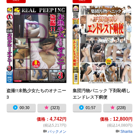
盗撮!!未熟少女たちのオナニー3
集
盗撮!!未熟少女たちのオナニー
集団汚物パニック 下剤恥晒し
3
エンドレス下痢便
00:30
(323)
01:57
(228)
4,742
12,800
価格：
円
価格：
円
(税込5,217円)
(税込14,080円)
パックメン
Sharila