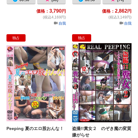
3,790
2,862
価格：
円
価格：
円
(税込4,169円)
(税込3,149円)
自我
自我
独占
独占
Peeping 夏のエロ股おんな！
盗
Peeping 夏のエロ股おんな！
盗撮!!糞女２ のぞき魔の変質
嫌がらせ