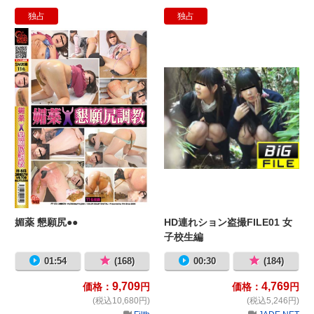
独占
独占
媚薬 懇願尻●●
H
媚薬 懇願尻●●
HD連れション盗撮FILE01 女
子校生編
01:54
(168)
00:30
(184)
9,709
4,769
価格：
円
価格：
円
(税込10,680円)
(税込5,246円)