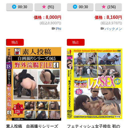
00:30
(91)
00:30
(156)
8,000
8,160
価格：
円
価格：
円
(税込8,800円)
(税込8,976円)
Phi
パックメン
独占
独占
素人投稿 自画撮りシリーズ065 
フ
素人投稿 自画撮りシリーズ
フェティッシュ女子校生 初の