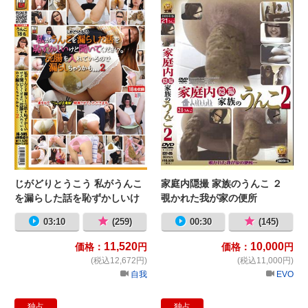
じがどりとうこう 私がうんこ
家庭内隠撮 家族のうんこ ２
を漏らした話を恥ずかしいけ
覗かれた我が家の便所
ど聞いてください。浣腸を入
03:10
(259)
00:30
(145)
れているので漏らしちゃうか
も。。。2
11,520
10,000
価格：
円
価格：
円
(税込12,672円)
(税込11,000円)
自我
EVO
独占
独占