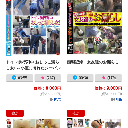
トイレ前行列中 おしっこ漏ら
痴態記録 女友達のお漏らし
し女! ～小便に濡れたジーパン
～
03:55
(267)
00:30
(179)
8,000
9,000
価格：
円
価格：
円
(税込8,800円)
(税込9,900円)
EVO
Filth
独占
独占
素人娘 お風呂でウンコを撮りました
美