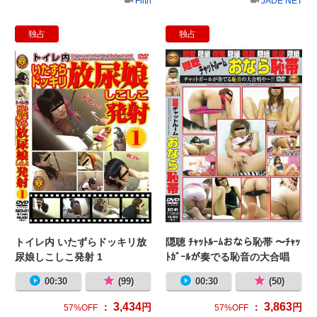
Filth
JADE NET
独占
独占
トイレ内 いたずらドッキリ放尿娘しこ
隠聴
トイレ内 いたずらドッキリ放
隠聴 ﾁｬｯﾄﾙｰﾑおなら恥帯 〜ﾁｬｯ
尿娘しこしこ発射 1
ﾄｶﾞｰﾙが奏でる恥音の大合唱
や!!〜
00:30
(99)
00:30
(50)
3,434
3,863
：
円
：
円
57%OFF
57%OFF