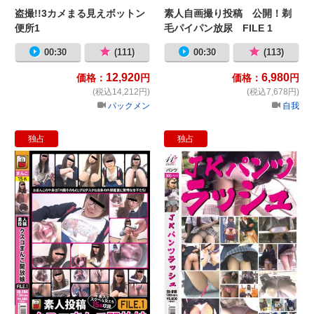
盗撮!!3カメまる見えボットン
素人自画撮り投稿 公開！剃
便所1
毛パイパン放尿 FILE 1
00:30
(111)
00:30
(113)
12,920
6,980
価格：
円
価格：
円
(税込14,212円)
(税込7,678円)
パックメン
自我
独占
独占
素人投稿 クスコまんこ開放娘 FILE.1
J