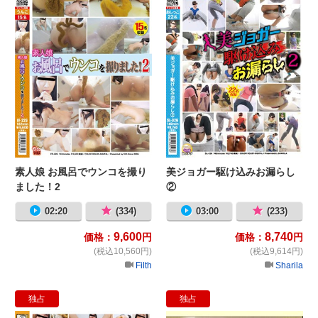
素人娘 お風呂でウンコを撮り
美ジョガー駆け込みお漏らし
ました！2
②
02:20
(334)
03:00
(233)
9,600
8,740
価格：
円
価格：
円
(税込10,560円)
(税込9,614円)
Filth
Sharila
独占
独占
じがどりとうこう 私がうんこを漏ら
家