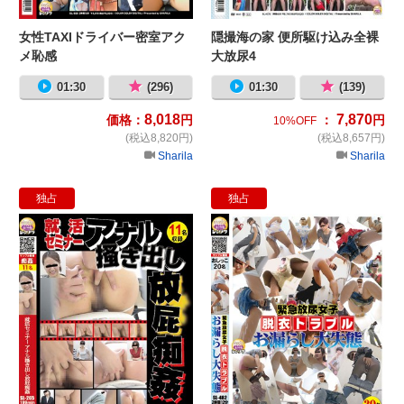
女性TAXIドライバー密室アク
隠撮海の家 便所駆け込み全裸
メ恥感
大放尿4
01:30
(296)
01:30
(139)
8,018
7,870
価格：
円
：
円
10%OFF
(税込8,820円)
(税込8,657円)
Sharila
Sharila
独占
独占
就活セミナー アナル搔き出し放屁恥
緊