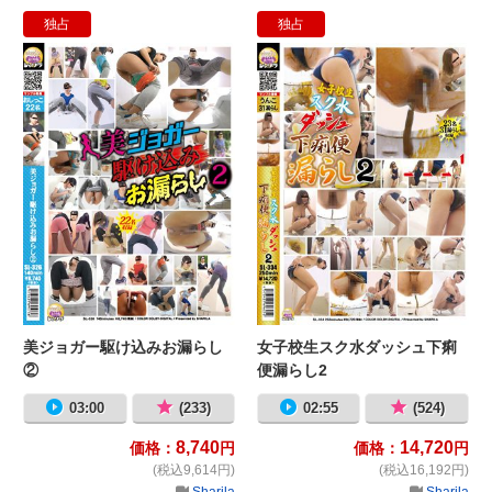
独占
独占
美ジョガー駆け込みお漏らし②
女
美ジョガー駆け込みお漏らし
女子校生スク水ダッシュ下痢
②
便漏らし2
03:00
(233)
02:55
(524)
8,740
14,720
価格：
円
価格：
円
(税込9,614円)
(税込16,192円)
Sharila
Sharila