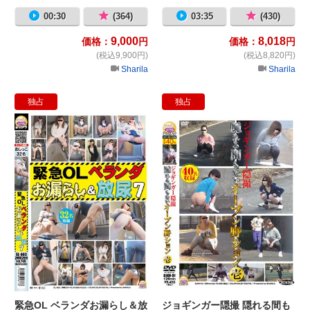
00:30
(364)
03:35
(430)
9,000
8,018
価格：
円
価格：
円
(税込9,900円)
(税込8,820円)
Sharila
Sharila
独占
独占
緊急OL ベランダお漏らし＆放尿7
ジ
緊急OL ベランダお漏らし＆放
ジョギンガー隠撮 隠れる間も