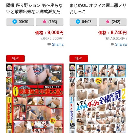
隠撮 座り野ション 壱〜座らな
まじめOL オフィス屋上悪ノリ
いと放尿出来ない洋式派女た
おしっこ
ち〜
00:30
(193)
04:03
(242)
9,000
8,740
価格：
円
価格：
円
(税込9,900円)
(税込9,614円)
Sharila
Sharila
独占
独占
スクープ！地方女子アナの破廉恥生
女