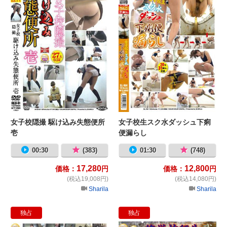
女子校隠撮 駆け込み失態便所
女子校生スク水ダッシュ下痢
壱
便漏らし
00:30
(383)
01:30
(748)
17,280
12,800
価格：
円
価格：
円
(税込19,008円)
(税込14,080円)
Sharila
Sharila
独占
独占
緊急OL ベランダお漏らし＆放尿3
修