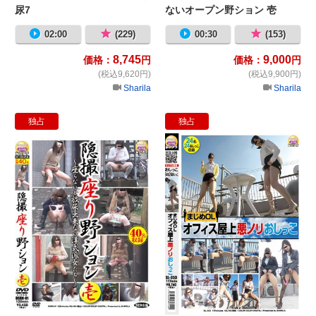
尿7
ないオープン野ション 壱
02:00
(229)
00:30
(153)
8,745
9,000
価格：
円
価格：
円
(税込9,620円)
(税込9,900円)
Sharila
Sharila
独占
独占
隠撮 座り野ション 壱〜座らないと
ま