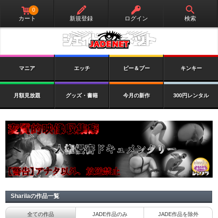
0
カート
新規登録
ログイン
検索
マニア
エッチ
ピー＆プー
キンキー
月額見放題
グッズ・書籍
今月の新作
300円レンタル
Sharilaの作品一覧
全ての作品
JADE作品のみ
JADE作品を除外