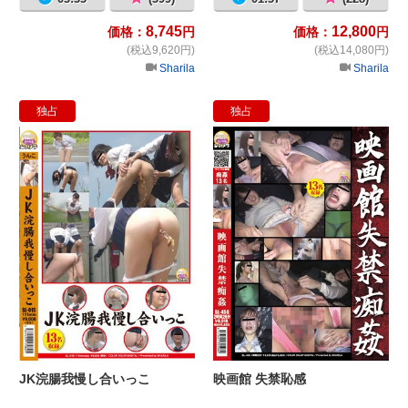
8,745
12,800
価格：
円
価格：
円
(税込9,620円)
(税込14,080円)
Sharila
Sharila
独占
独占
JK浣腸我慢し合いっこ
映
JK浣腸我慢し合いっこ
映画館 失禁恥感