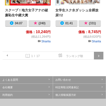
スクープ！地方女子アナの破
女学生スク水ダッシュ全裸放
廉恥生中継大糞
尿!!2
04:07
(240)
01:41
(331)
10,240
8,745
価格：
円
価格：
円
(税込11,264円)
(税込9,620円)
Sharila
Sharila
/ 17
よくある質問
お問い合わせ
会社概要
特定商取法関連表記
利用規約
個人情報保護方針