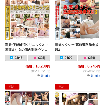
隠撮 便秘解消クリニック2 ～
悪徳タクシー 高速道路暴走放
糞溜まり女の腸内刺激ウンコ
尿3
～
03:46
(325)
04:00
(259)
10,200
8,745
価格：
円
価格：
円
(税込11,220円)
(税込9,620円)
Sharila
Sharila
独占
独占
絵画教室 ヌードモデルの我慢しきれ
家