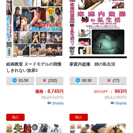
絵画教室 ヌードモデルの我慢
家庭内盗撮 姉の私生活
しきれない放尿3
01:59
(332)
00:30
(77)
8,745
983
価格：
円
：
円
86%OFF
(税込9,620円)
(税込1,082円)
Sharila
Sharila
独占
独占
女子校隠撮 駆け込み失態便所 壱
女