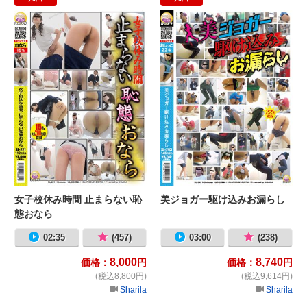
女子校休み時間 止まらない恥態おな
美
女子校休み時間 止まらない恥
美ジョガー駆け込みお漏らし
態おなら
02:35
(457)
03:00
(238)
8,000
8,740
価格：
円
価格：
円
(税込8,800円)
(税込9,614円)
Sharila
Sharila