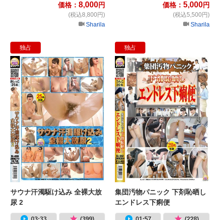
8,000
5,000
価格：
円
価格：
円
(税込8,800円)
(税込5,500円)
Sharila
Sharila
独占
独占
サウナ汗濁駆け込み 全裸大放尿 2
集
サウナ汗濁駆け込み 全裸大放
集団汚物パニック 下剤恥晒し
尿 2
エンドレス下痢便
03:33
(399)
01:57
(228)