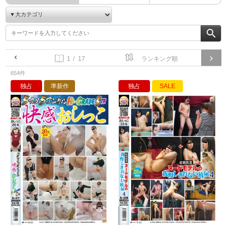
/ 17
654件
独占
準新作
独占
SALE
5カメ5アングル快感おしっこ Hi-GRAD
絵