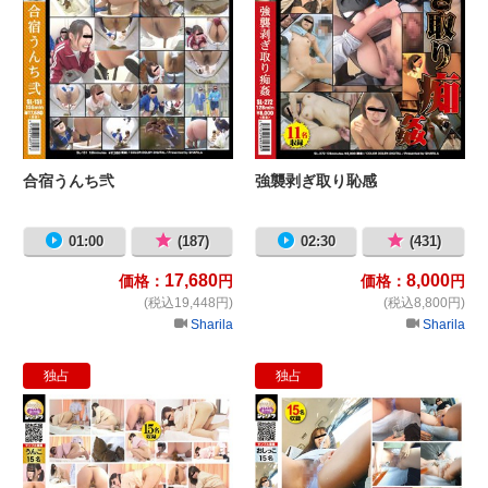
合宿うんち弐
強襲剥ぎ取り恥感
01:00
(187)
02:30
(431)
17,680
8,000
価格：
円
価格：
円
(税込19,448円)
(税込8,800円)
Sharila
Sharila
独占
独占
隠撮 便秘解消クリニック2 ～糞溜
悪