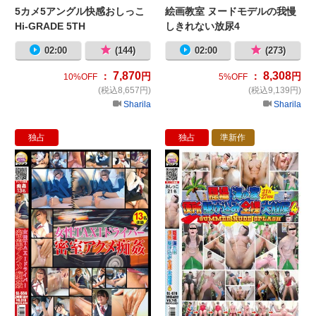
5カメ5アングル快感おしっこ
絵画教室 ヌードモデルの我慢
Hi-GRADE 5TH
しきれない放尿4
02:00
(144)
02:00
(273)
7,870
8,308
：
円
：
円
10%OFF
5%OFF
(税込8,657円)
(税込9,139円)
Sharila
Sharila
独占
独占
準新作
女性TAXIドライバー密室アクメ恥感
隠