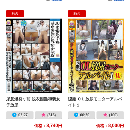
独占
独占
尿意爆発寸前 脱衣困難和装女子放尿
隠
尿意爆発寸前 脱衣困難和装女
隠撮 ＯＬ放尿モニターアルバ
子放尿
イト１
03:27
(313)
00:30
(160)
8,740
8,000
価格：
円
価格：
円