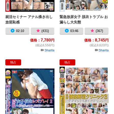
就活セミナー アナル搔き出し
緊急放尿女子 脱衣トラブル お
放屁恥感
漏らし大失態
02:10
(431)
03:46
(367)
7,780
8,745
価格：
円
価格：
円
(税込8,558円)
(税込9,620円)
Sharila
Sharila
独占
独占
隠撮 女子校生レズプレイ２ 〜夏
隠