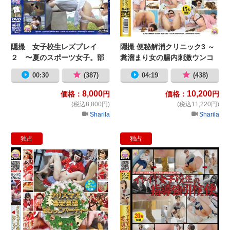
隠撮 女子校生レズプレイ
隠撮 便秘解消クリニック3 ～
２ 〜夏のスポーツ女子。部
糞溜まり女の腸内刺激ウンコ
活帰りにこっそりと…。〜
～
00:30
(387)
04:19
(438)
8,000
10,200
価格：
円
価格：
円
(税込8,800円)
(税込11,220円)
Sharila
Sharila
独占
独占
クリスマス暴走集団おしっこパーテ
イ