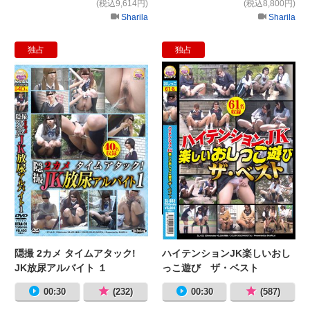
(税込9,614円)
(税込8,800円)
Sharila
Sharila
独占
独占
隠撮 2カメ タイムアタック! JK放尿
ハ
隠撮 2カメ タイムアタック!
ハイテンションJK楽しいおし
JK放尿アルバイト １
っこ遊び ザ・ベスト
00:30
(232)
00:30
(587)