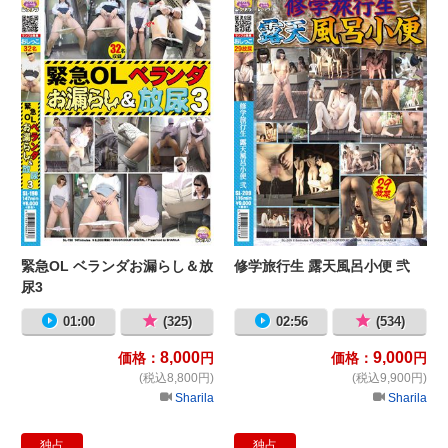
緊急OL ベランダお漏らし＆放
修学旅行生 露天風呂小便 弐
尿3
01:00
(325)
02:56
(534)
8,000
9,000
価格：
円
価格：
円
(税込8,800円)
(税込9,900円)
Sharila
Sharila
独占
独占