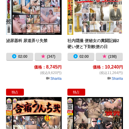
泌尿器科 尿道弄り失禁
社内隠撮 便秘女の糞闘記録2
硬い便と下剤軟便の日
02:00
(347)
02:00
(198)
8,745
10,240
価格：
円
価格：
円
(税込9,620円)
(税込11,264円)
Sharila
Sharila
独占
独占
合宿うんち弐
強