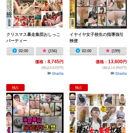
クリスマス暴走集団おしっこ
イヤイヤ女子校生の指導強引
パーティー
検便
02:00
(156)
02:00
(199)
8,745
13,600
価格：
円
価格：
円
(税込9,620円)
(税込14,960円)
Sharila
Sharila
独占
独占
泌尿器科 尿道弄り失禁
社