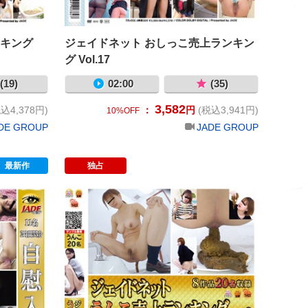
ンキング
ジェイドネット おしっこ売上ランキン
グ Vol.17
(19)
02:00
(35)
3,582
込4,378円)
：
円
(税込3,941円)
10%OFF
DE GROUP
JADE GROUP
最新作
独占
Vol.14
自慰入門書26
ジェイドネッ