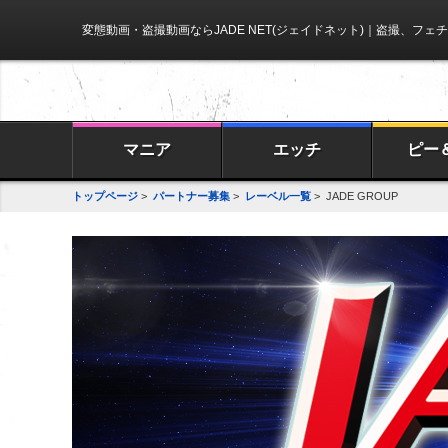
変態動画・盗撮動画ならJADE NET(ジェイドネット)
｜盗撮、フェチ
マニア
エッチ
ピー
トップページ
>
パートナー募集
>
レーベル一覧
> JADE GROUP