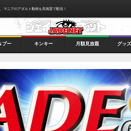
、マニアのアダルト動画を高画質で配信！
＆プー
キンキー
月額見放題
グッ