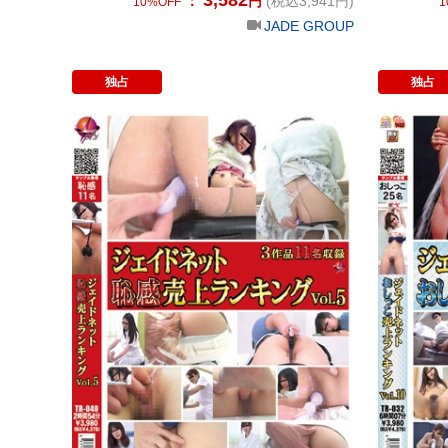
：
円
(税込3,941円)
10%OFF
1
JADE GROUP
独占
独占
ジェイドネット 