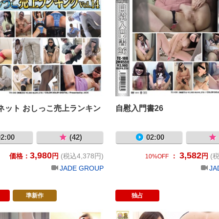
ネット おしっこ売上ランキン
自慰入門書26
2:00
(42)
02:00
3,980
3,582
価格：
円
(税込4,378円)
：
円
(税
10%OFF
JADE GROUP
JA
準新作
独占
オナニー売上ランキング Vol.8
ジェイドネット オナニー売上ランキング 