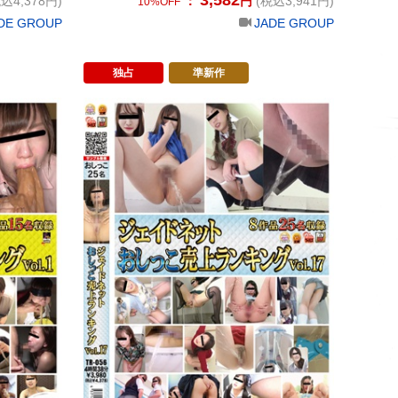
込4,378円)
：
円
(税込3,941円)
10%OFF
DE GROUP
JADE GROUP
独占
準新作
Vol.10
ジェイドネット ゲロ売上ランキング Vol.1
ジェイドネッ