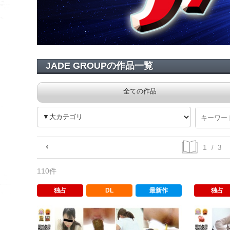
JADE GROUPの作品一覧
全ての作品
/ 3
110件
独占
DL
最新作
独占
ジェイドネット 