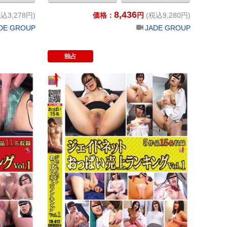
大肛門・
8,436
び 5カメ
込3,278円)
価格：
円
(税込9,280円)
濁液おなら
DE GROUP
JADE GROUP
と浣腸我慢
投稿 脳イ
独占
ト
ト！
ジェイドネット 恥感売上ランキング Vol.1
ジェイドネッ