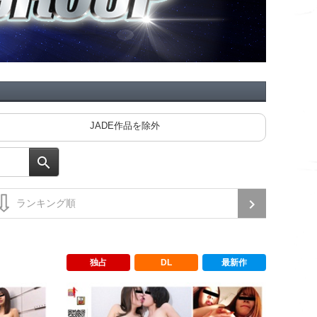
JADE作品を除外
独占
DL
最新作
Vol.18
ジェイドネット おしっこ売上ランキング Vol.5
ジェイドネッ