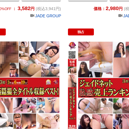
5カメＷフルショット おなら
3,582
2,980
大便3 隠撮 女教師うんこ よた
：
円
(税込3,941円)
価格：
円
(税
0%OFF
Wフルショット ふんばり白
JADE GROUP
JA
大便 女子撮り投稿 友人たち
対決をしてみました 自画撮り
独占
キ脱糞オナニストベスト
恥感 女子校生付け回し恥感 新人マッサージ師 アナルアクメ恥感3ベス
2023年 恥感隠撮全タイトル収録ベス