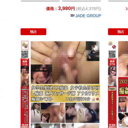
3,980
価格：
円
(税込4,378円)
1
JADE GROUP
独占
独占
女学生集団バス