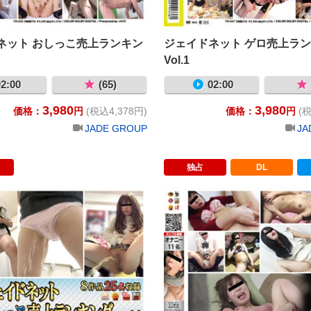
ネット おしっこ売上ランキン
ジェイドネット ゲロ売上ラ
Vol.1
2:00
(65)
02:00
3,980
3,980
価格：
円
(税込4,378円)
価格：
円
(税
JADE GROUP
JA
独占
DL
うんこ売上ランキング Vol.8
ジェイドネット おしっこ売上ランキング 