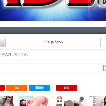
JADE作品のみ
DL
最新作
独占
うんこ売上ランキング Vol.16
ジェイドネット おしっこ売上ランキング 