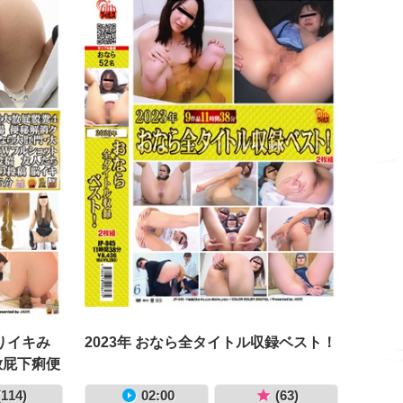
りイキみ
2023年 おなら全タイトル収録ベスト！
放屁下痢便
ク2 新・
(114)
02:00
(63)