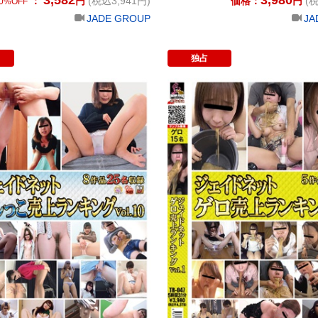
：
円
(税込3,941円)
価格：
円
(税
0%OFF
JADE GROUP
JA
独占
恥感売上ランキング Vol.5
ジェイドネット おしっこ売上ランキング 