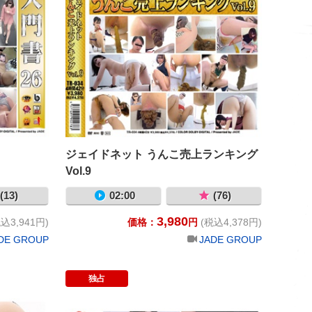
ジェイドネット うんこ売上ランキング
Vol.9
(13)
02:00
(76)
3,980
込3,941円)
価格：
円
(税込4,378円)
DE GROUP
JADE GROUP
独占
Vol.9
4カメWフルショット ふんばりイキみ顔大放屁脱糞4 社内隠
2023年