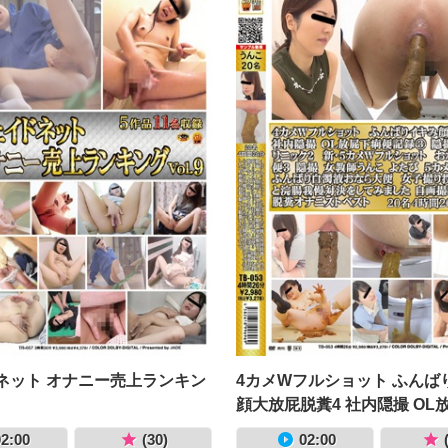
ネット オナニー売上ランキン
4カメWフルショット ふんば
顔大放屁脱糞4 社内隠撮 OL
記録③ 隠撮 便秘解消クリニッ
2:00
(30)
02:00