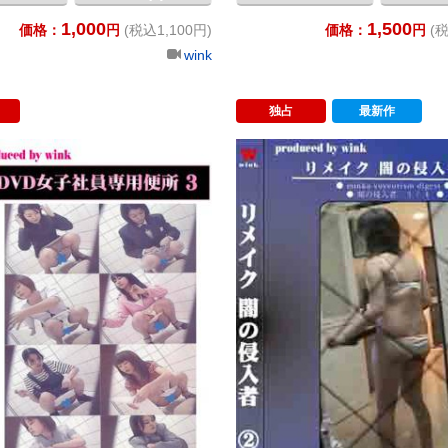
1,000
1,500
価格：
円
(税込1,100円)
価格：
円
(税
wink
独占
最新作
姉さん１・２
DVD女子社員専用便所3