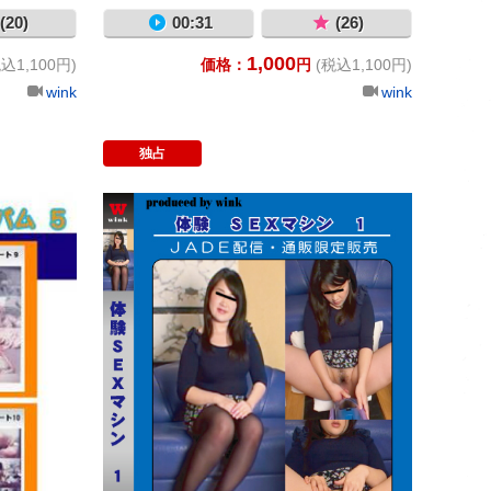
(20)
00:31
(26)
1,000
込1,100円)
価格：
円
(税込1,100円)
wink
wink
独占
民家アルバム５−２
体験 ＳＥ