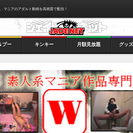
、マニアのアダルト動画を高画質で配信！
＆プー
キンキー
月額見放題
グッ