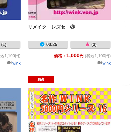
リメイク レズセ ③
(1)
00:25
(3)
1,000
込1,100円)
価格：
円
(税込1,100円)
wink
wink
独占
覗の旋律 ４
名作ｗｉｎ