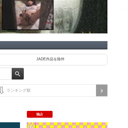
JADE作品を除外
独占
キャリアウーマン出張記４
名作ｗｉ