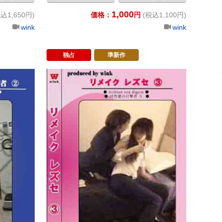
1,000
込1,650円)
価格：
円
(税込1,100円)
wink
wink
独占
準新作
リメイク 闇の侵入者 ②
リメイク 