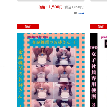
1,500
価格：
円
(税込1,650円)
wink
独占
独占
金融機関のお