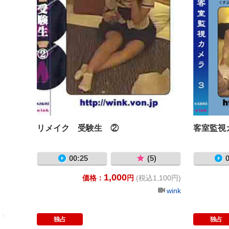
リメイク 受験生 ②
客室監視
00:25
(5)
0
1,000
価格：
円
(税込1,100円)
wink
独占
独占