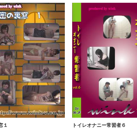
秘密の裏窓１
窓１
トイレオナニー常習者６