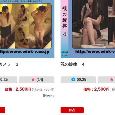
カメラ ３
覗の旋律 ４
0:25
(14)
00:25
2,500
2,500
価格：
円
(税込2,750円)
価格：
円
(税
wink
独占