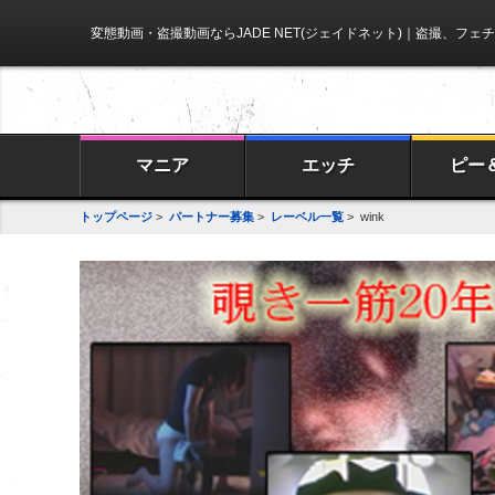
変態動画・盗撮動画ならJADE NET(ジェイドネット)
｜盗撮、フェチ
マニア
エッチ
ピー
トップページ
>
パートナー募集
>
レーベル一覧
> wink