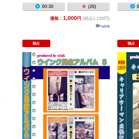
00:30
(26)
0
1,000
価格：
円
(税込1,100円)
wink
独占
独占
民家アルバム５