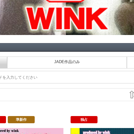
JADE作品のみ
準新作
独占
マン出張記２
リメイク レズセ ④