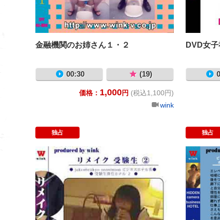
金融機関のお姉さん１・２
DVD女
00:30
(19)
0
1,000
価格：
円
(税込1,100円)
wink
独占
独占
リメイク 受