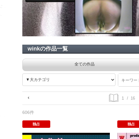
winkの作品一覧
全ての作品
/ 16
606件
独占
独占
キャリアウー