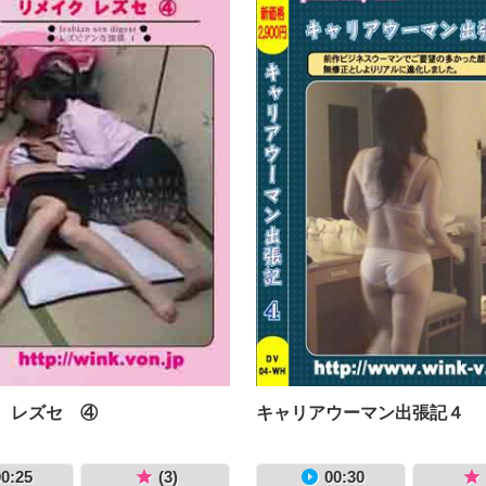
 レズセ ④
キャリアウーマン出張記４
0:25
(3)
00:30