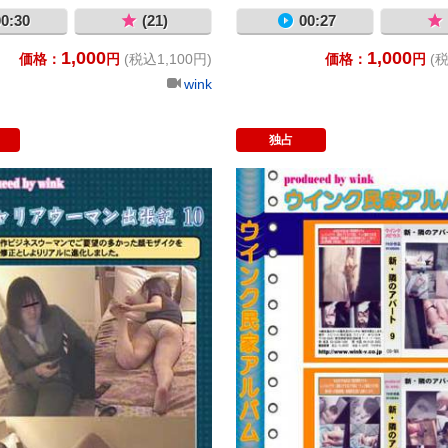
0:30
(21)
00:27
1,000
1,000
価格：
円
(税込1,100円)
価格：
円
(税
wink
独占
−１
キャリアウーマン出張記１０